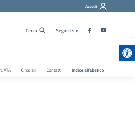
Accedi
Cerca
Seguici su:
Apr
t. ATA
Circolari
Contatti
Indice alfabetico