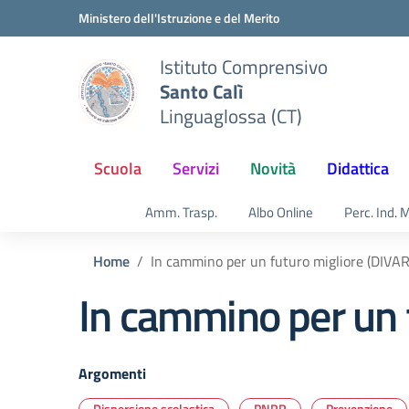
Vai ai contenuti
Vai al menu di navigazione
Vai al footer
Ministero dell'Istruzione e del Merito
Istituto Comprensivo
Santo Calì
Linguaglossa (CT)
Scuola
Servizi
Novità
Didattica
Amm. Trasp.
Albo Online
Perc. Ind. 
Home
In cammino per un futuro migliore (DIVAR
In cammino per un 
Argomenti
Dispersione scolastica
PNRR
Prevenzione