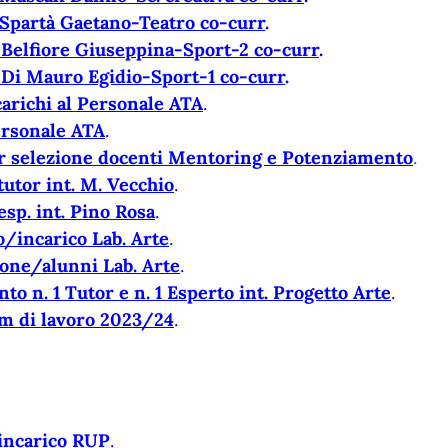
 Spartà Gaetano-Teatro co-curr
.
 Belfiore Giuseppina-Sport-2 co-curr
.
 Di Mauro Egidio-Sport-1 co-curr
.
arichi al Personale ATA
.
ersonale ATA
.
er selezione docenti Mentoring e Potenziamento
.
tutor int. M. Vecchio
.
esp. int. Pino Rosa
.
o/incarico Lab. Arte
.
one/alunni Lab. Arte
.
o n. 1 Tutor e n. 1 Esperto int. Progetto Arte
.
m di lavoro 2023/24
.
 incarico RUP
.