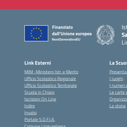
Is
Sa
Li
— 
Link Esterni
La Scuo
MIM -Ministero Istr. e Merito
Presenta
Ufficio Scolastico Regionale
I luoghi
Ufficio Scolastico Territoriale
I numeri 
Scuola in Chiaro
Le carte 
Iscrizioni On Line
Organizz
Indire
La storia
Invalsi
Portale S.O.F.I.A.
Comune Linguaglossa