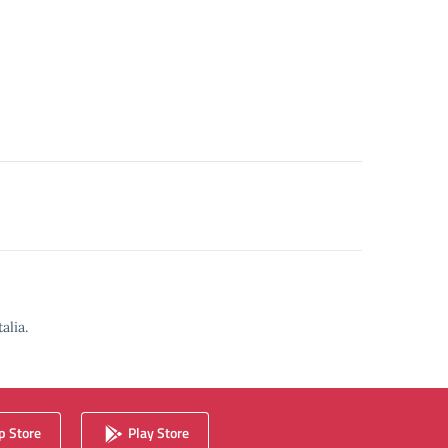
alia.
 Store
Play Store