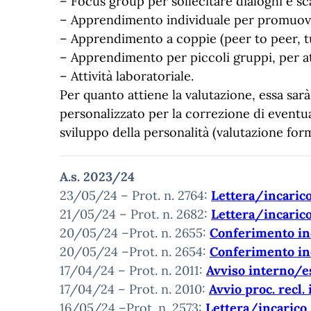
– Focus group per sollecitare dialoghi e s
– Apprendimento individuale per promuovere
– Apprendimento a coppie (peer to peer, tu
– Apprendimento per piccoli gruppi, per att
– Attività laboratoriale.
Per quanto attiene la valutazione, essa sarà
personalizzato per la correzione di eventu
sviluppo della personalità (valutazione form
A.s. 2023/24
23/05/24 – Prot. n. 2764:
Lettera/incarico
21/05/24 – Prot. n. 2682:
Lettera/incarico
20/05/24 –Prot. n. 2655:
Conferimento in
20/05/24 –Prot. n. 2654:
Conferimento in
17/04/24 – Prot. n. 2011:
Avviso interno/es
17/04/24 – Prot. n. 2010:
Avvio proc. recl.
16/05/24 –Prot. n. 2573:
Lettera/incarico 