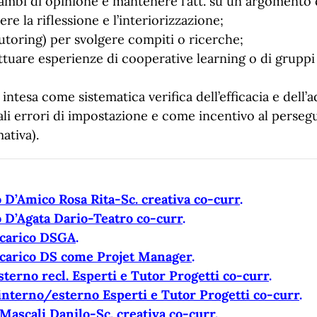
cambi di opinione e mantenere l’att. su un argomento
 la riflessione e l’interiorizzazione;
toring) per svolgere compiti o ricerche;
uare esperienze di cooperative learning o di gruppi d
 intesa come sistematica verifica dell’efficacia e dell
ali errori di impostazione e come incentivo al perseg
ativa).
 D’Amico Rosa Rita-Sc. creativa co-curr
.
 D’Agata Dario-Teatro co-curr
.
carico DSGA
.
carico DS come Projet Manager
.
terno recl. Esperti e Tutor Progetti co-curr
.
 interno/esterno Esperti e Tutor Progetti co-curr
.
Mascali Danilo-Sc. creativa co-curr
.