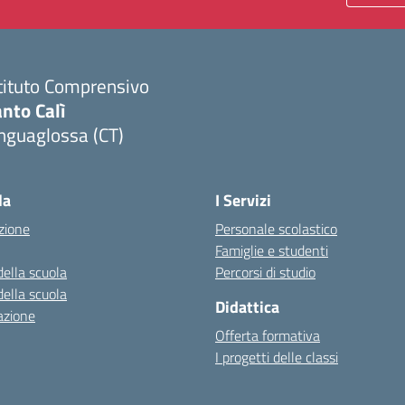
tituto Comprensivo
nto Calì
nguaglossa (CT)
Visita la pagina iniziale della scuola
la
I Servizi
zione
Personale scolastico
Famiglie e studenti
della scuola
Percorsi di studio
della scuola
Didattica
azione
Offerta formativa
I progetti delle classi