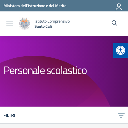
Vai ai contenuti
Vai al menu di navigazione
Vai al footer
Ministero dell'Istruzione e del Merito
Istituto Comprensivo
Santo Calì
Apr
Personale scolastico
FILTRI