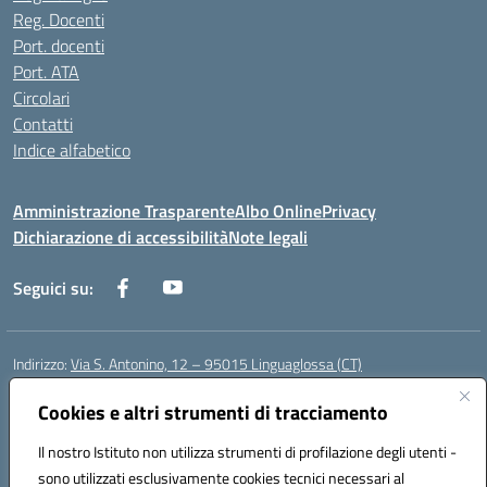
Reg. Docenti
Port. docenti
Port. ATA
Circolari
Contatti
Indice alfabetico
Amministrazione Trasparente
Albo Online
Privacy
Dichiarazione di accessibilità
Note legali
Seguici su:
Indirizzo:
Via S. Antonino, 12 – 95015 Linguaglossa (CT)
Centralino:
095 643051
Email:
ctic83200r@istruzione.it
Posta elettronica certificata (PEC):
Cookies e altri strumenti di tracciamento
ctic83200r@pec.istruzione.it
Codice fiscale: 83002470876
Il nostro Istituto non utilizza strumenti di profilazione degli utenti -
Codice meccanografico:
CTIC83200R
sono utilizzati esclusivamente cookies tecnici necessari al