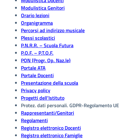
Modulistica Docenti
Modulistica Genitori
Orario lezioni
Organigramma
Percorsi ad indirizzo musicale
Plessi scolastici
P.N.R.R. – Scuola Futura
P.O.F. – P.T.O.F.
PON (Progr. Op. Naz.le)
Portale ATA
Portale Docenti
Presentazione della scuola
Privacy policy
Progetti dell’Istituto
Protez. dati personali. GDPR-Regolamento UE
Rappresentanti/Genitori
Regolamenti
Registro elettronico Docenti
Registro elettronico Famiglie