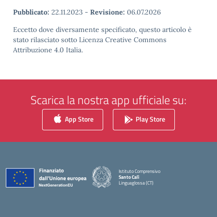
Pubblicato:
22.11.2023
-
Revisione:
06.07.2026
Eccetto dove diversamente specificato, questo articolo è
stato rilasciato sotto Licenza Creative Commons
Attribuzione 4.0 Italia.
Scarica la nostra app ufficiale su:
App Store
Play Store
Istituto Comprensivo
Santo Calì
Linguaglossa (CT)
— Visita la pagina iniziale della scuola