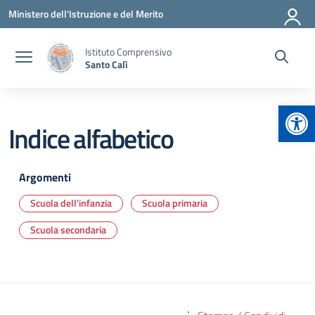
Vai ai contenuti
Vai al menu di navigazione
Vai al footer
Ministero dell'Istruzione e del Merito
Istituto Comprensivo
Santo Calì
Apr
Indice alfabetico
Argomenti
Scuola dell'infanzia
Scuola primaria
Scuola secondaria