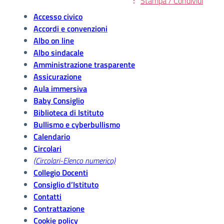
Stampa / Condividi
Accesso civico
Accordi e convenzioni
Albo on line
Albo sindacale
Amministrazione trasparente
Assicurazione
Aula immersiva
Baby Consiglio
Biblioteca di Istituto
Bullismo e cyberbullismo
Calendario
Circolari
(Circolari-Elenco numerico)
Collegio Docenti
Consiglio d’Istituto
Contatti
Contrattazione
Cookie policy