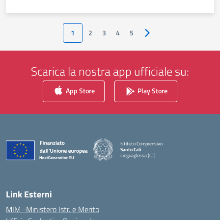
1
2
3
4
5
Pagina successiva
Scarica la nostra app ufficiale su:
App Store
Play Store
Istituto Comprensivo
Santo Calì
Linguaglossa (CT)
— Visita la pagina iniziale della scuola
Link Esterni
MIM -Ministero Istr. e Merito