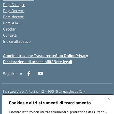
Reg. Famiglie
Reg. Docenti
Port. docenti
Port. ATA
Circolari
Contatti
Indice alfabetico
Amministrazione Trasparente
Albo Online
Privacy
Dichiarazione di accessibilità
Note legali
Seguici su:
Indirizzo:
Via S. Antonino, 12 – 95015 Linguaglossa (CT)
Centralino:
095 643051
Email:
ctic83200r@istruzione.it
Posta elettronica certificata (PEC):
Cookies e altri strumenti di tracciamento
ctic83200r@pec.istruzione.it
Codice fiscale: 83002470876
Il nostro Istituto non utilizza strumenti di profilazione degli utenti -