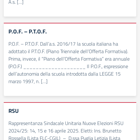
A.s. […]
P.O.F. – P.T.O.F.
P.O.F. – P.T.O.F. Dall’a.s. 2016/17 la scuola italiana ha
adottato il P.T.O.F. (Piano Triennale dell’Offerta Formativa).
Prima, invece, il “Piano dell’Offerta Formativa” era annuale
(P.O.F.) ____________________ Il P.O.F., espressione
dell’autonomia della scuola introdotta dalla LEGGE 15
marzo 1997, n. […]
RSU
Rappresentanza Sindacale Unitaria Nuove Elezioni RSU
2024/25: 14, 15 e 16 aprile 2025. Eletti: Ins. Brunetto
Rossella (Lista FLC-CGIL) – D.ssa Puglia Letizia (Lista