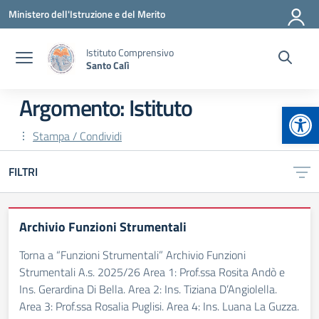
Vai ai contenuti
Vai al menu di navigazione
Vai al footer
Ministero dell'Istruzione e del Merito
Istituto Comprensivo
Santo Calì
Argomento: Istituto
Apr
Stampa / Condividi
FILTRI
Archivio Funzioni Strumentali
Torna a “Funzioni Strumentali” Archivio Funzioni
Strumentali A.s. 2025/26 Area 1: Prof.ssa Rosita Andò e
Ins. Gerardina Di Bella. Area 2: Ins. Tiziana D’Angiolella.
Area 3: Prof.ssa Rosalia Puglisi. Area 4: Ins. Luana La Guzza.