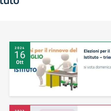
2024
Elezioni per i
16
Istituto – tr
Ott
si vota domenica
2023