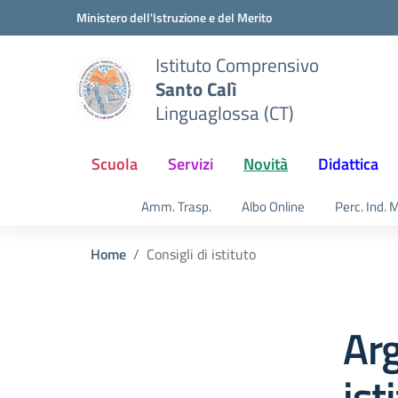
Vai ai contenuti
Vai al menu di navigazione
Vai al footer
Ministero dell'Istruzione e del Merito
Istituto Comprensivo
Santo Calì
Linguaglossa (CT)
Scuola
Servizi
Novità
Didattica
Amm. Trasp.
Albo Online
Perc. Ind. 
Home
Consigli di istituto
Arg
ist