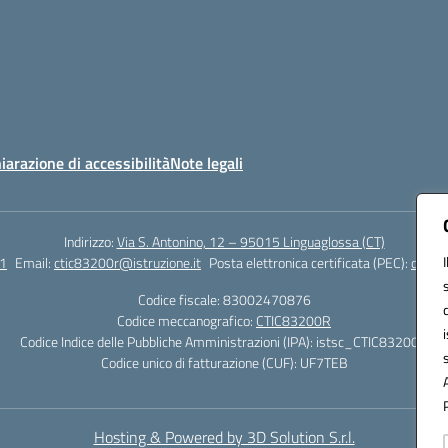
iarazione di accessibilità
Note legali
Indirizzo:
Via S. Antonino, 12 – 95015 Linguaglossa (CT)
1
Email:
ctic83200r@istruzione.it
Posta elettronica certificata (PEC):
ctic83
Codice fiscale: 83002470876
Codice meccanografico:
CTIC83200R
Codice Indice delle Pubbliche Amministrazioni (IPA): istsc_CTIC83200R
Codice unico di fatturazione (CUF): UF7TEB
Hosting & Powered by 3D Solution S.r.l.