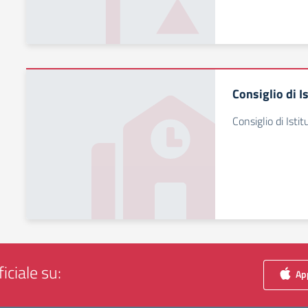
Consiglio di I
Consiglio di Istit
iciale su:
App