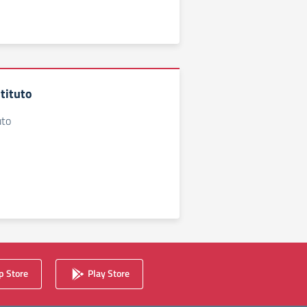
stituto
uto
 Store
Play Store