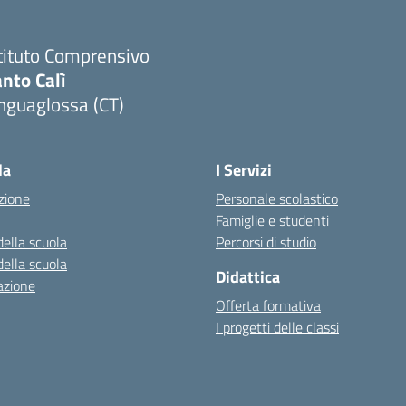
tituto Comprensivo
nto Calì
nguaglossa (CT)
Visita la pagina iniziale della scuola
la
I Servizi
zione
Personale scolastico
Famiglie e studenti
della scuola
Percorsi di studio
della scuola
Didattica
azione
Offerta formativa
I progetti delle classi