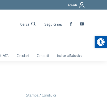
Accedi
Cerca
Seguici su:
Apr
t. ATA
Circolari
Contatti
Indice alfabetico
Stampa / Condividi