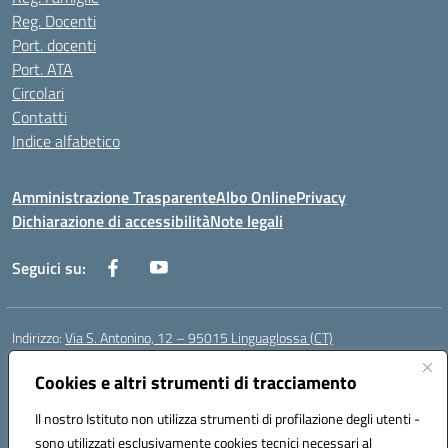
Reg. Docenti
Port. docenti
Port. ATA
Circolari
Contatti
Indice alfabetico
Amministrazione Trasparente
Albo Online
Privacy
Dichiarazione di accessibilità
Note legali
Seguici su:
Indirizzo:
Via S. Antonino, 12 – 95015 Linguaglossa (CT)
Centralino:
095 643051
Email:
ctic83200r@istruzione.it
Posta elettronica certificata (PEC):
Cookies e altri strumenti di tracciamento
ctic83200r@pec.istruzione.it
Codice fiscale: 83002470876
Il nostro Istituto non utilizza strumenti di profilazione degli utenti -
Codice meccanografico:
CTIC83200R
sono utilizzati esclusivamente cookies tecnici necessari al