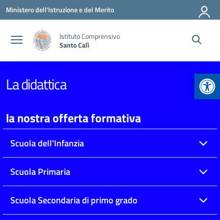
Vai ai contenuti
Vai al menu di navigazione
Vai al footer
Ministero dell'Istruzione e del Merito
Istituto Comprensivo
Santo Calì
Apr
La didattica
la nostra offerta formativa
Scuola dell'Infanzia
Scuola Primaria
Scuola Secondaria di primo grado