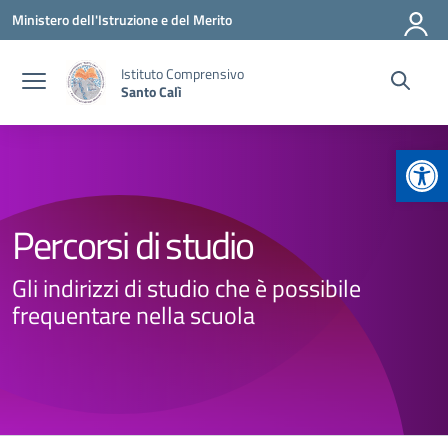
Vai ai contenuti
Vai al menu di navigazione
Vai al footer
Ministero dell'Istruzione e del Merito
Istituto Comprensivo
Santo Calì
Apr
Percorsi di studio
Gli indirizzi di studio che è possibile
frequentare nella scuola