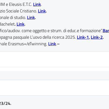
MIM e Eleusis E.T.C.
Link
.
io Sociale Cristiano.
Link
.
nale di studio.
Link
.
Bachelet
.
Link
.
fico/audiov. come oggetto e strum. di educ.e formazione”.
Ba
gna pasquale L’uovo della ricerca 2025.
Link-1
,
Link-2
.
onale Erasmus+/eTwinning.
Link
.
–
23/24.