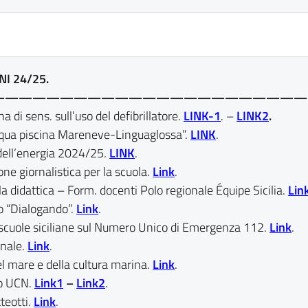
NI 24/25.
———————————————————————
i sens. sull’uso del defibrillatore.
LINK-1
. –
LINK2
.
cqua piscina Mareneve-Linguaglossa”.
LINK
.
dell’energia 2024/25.
LINK
.
ne giornalistica per la scuola.
Link
.
r la didattica – Form. docenti Polo regionale Équipe Sicilia.
Lin
do “Dialogando”.
Link
.
cuole siciliane sul Numero Unico di Emergenza 112.
Link
.
onale.
Link
.
l mare e della cultura marina.
Link
.
to UCN.
Link1
–
Link2
.
teotti.
Link
.