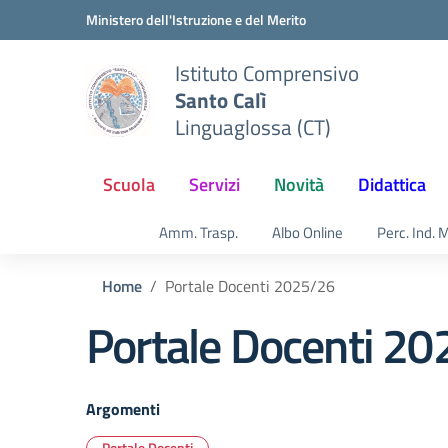
Vai ai contenuti
Vai al menu di navigazione
Vai al footer
Ministero dell'Istruzione e del Merito
Istituto Comprensivo
Santo Calì
Linguaglossa (CT)
Scuola
Servizi
Novità
Didattica
Amm. Trasp.
Albo Online
Perc. Ind. 
Home
Portale Docenti 2025/26
Portale Docenti 2
Argomenti
Portale Docenti