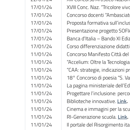
17/01/24
XVIII Conc. Naz. “Tricolore viv
17/01/24
Concorso docenti “Ambasciato
17/01/24
Proposta formativa sull’inclu
17/01/24
Presentazione progetto SOFI
17/01/24
Banca d’Italia – Bando XI Ed
17/01/24
Corso differenziazione didatt
11/01/24
Concorso Manifesto Città del
11/01/24
“Accelium: Oltre la Tecnologi
11/01/24
“CAA: strategie, indicazioni pr
11/01/24
18° Concorso di poesia “S. Val
11/01/24
La pagina ministeriale dell’E
11/01/24
Progettare l’inclusione: perco
11/01/24
Biblioteche innovative.
Link
.
11/01/24
Cinema e immagini per la scu
11/01/24
RI-Generazione scuola.
Link
.
11/01/24
Il portale del Risorgimento it