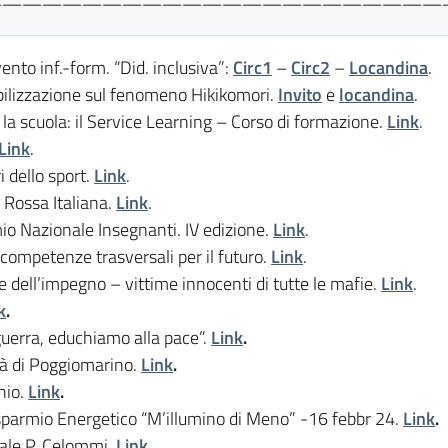
———————————————————————
ento inf.-form. “Did. inclusiva”:
Circ1
–
Circ2
–
Locandina
.
bilizzazione sul fenomeno Hikikomori.
Invito
e
locandina
.
la scuola: il Service Learning – Corso di formazione.
Link
.
Link
.
ri dello sport.
Link
.
 Rossa Italiana.
Link
.
io Nazionale Insegnanti. IV edizione.
Link
.
 competenze trasversali per il futuro.
Link
.
 dell’impegno – vittime innocenti di tutte le mafie.
Link
.
k
.
guerra, educhiamo alla pace”.
Link
.
tà di Poggiomarino.
Link
.
hio.
Link
.
sparmio Energetico “M’illumino di Meno” -16 febbr 24.
Link
.
nale P. Celommi.
Link
.