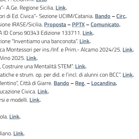
o”- A.Ge. Regione Sicilia.
Link
.
ri di Ed. Civica”- Sezione UCIIM/Catania.
Bando
–
Circ
.
sione IRASE/Sicilia.
Proposta
–
PPTX
–
Comunicato
.
A ID Corso 90343 Edizione 133711.
Link
.
izione “Inventiamo una banconota”.
Link
.
ica Montessori per ins./Inf. e Prim.- Alcamo 2024/25.
Link
.
 Vino 2025.
Link
.
a, Costruire una Mentalità STEM”.
Link
.
atiche e strum. op. per did. e l’incl. di alunni con BCC”.
Link
.
entino”, Città di Giarre.
Bando
–
Reg.
–
Locandina
.
ducazione Civica.
Link
.
rsi e modelli.
Link
.
ola.
Link
.
aliano.
Link
.