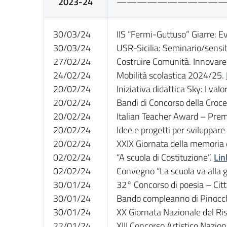
2023-24
——————————
30/03/24
IIS “Fermi-Guttuso” Giarre: Ev
30/03/24
USR-Sicilia: Seminario/sensi
27/02/24
Costruire Comunità. Innovare 
24/02/24
Mobilità scolastica 2024/25.
20/02/24
Iniziativa didattica Sky: I valo
20/02/24
Bandi di Concorso della Croce
20/02/24
Italian Teacher Award – Prem
20/02/24
Idee e progetti per sviluppare
20/02/24
XXIX Giornata della memoria e
02/02/24
“A scuola di Costituzione”.
Lin
02/02/24
Convegno “La scuola va alla 
30/01/24
32° Concorso di poesia – Cit
30/01/24
Bando compleanno di Pinocc
30/01/24
XX Giornata Nazionale del Ri
22/01/24
XIII Concorso Artistico Nazio