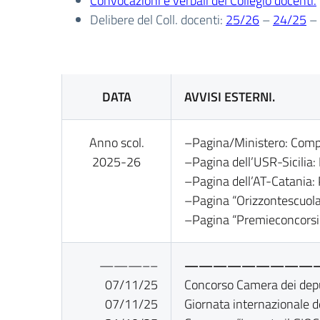
Convocazioni e verbali del Collegio docenti.
Delibere del Coll. docenti:
25/26
–
24/25
DATA
AVVISI ESTERNI.
Anno scol.
–Pagina/Ministero: Compe
2025-26
–Pagina dell’USR-Sicilia: 
–Pagina dell’AT-Catania: P
–Pagina “Orizzontescuola.
–Pagina “Premieconcorsi.
———––
—————————
07/11/25
Concorso Camera dei depu
07/11/25
Giornata internazionale d