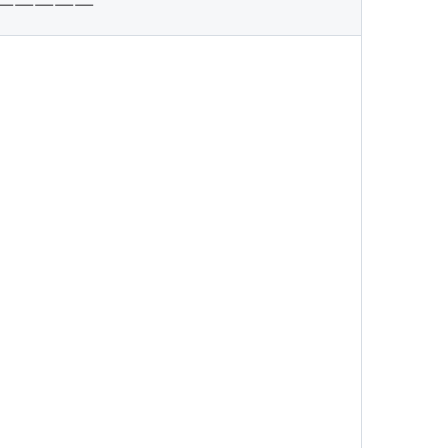
—————