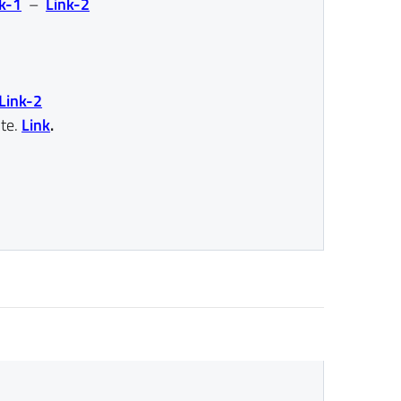
k-1
–
Link-2
Link-2
te.
Link
.