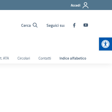
Accedi
Cerca
Seguici su:
Apr
t. ATA
Circolari
Contatti
Indice alfabetico