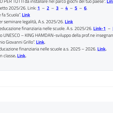
O PER TUTTI da installare nel parco giochi del tuo paese”.
Lin
etto 2025/26. Link:
1
–
2
–
3
–
4
–
5
–
6
.
 fa Scuola”.
Link
er seminare legalità, A.s. 2025/26.
Link
’educazione finanziaria nelle scuole. A.s. 2025/26.
Link-1
–
io UNESCO – KING HAMDAN-sviluppo della prof.ne insegnan
o Giovanni Grillo”.
Link
.
Educazione finanziaria nelle scuole a.s. 2025 – 2026.
Link
.
in classe
.
Link
.