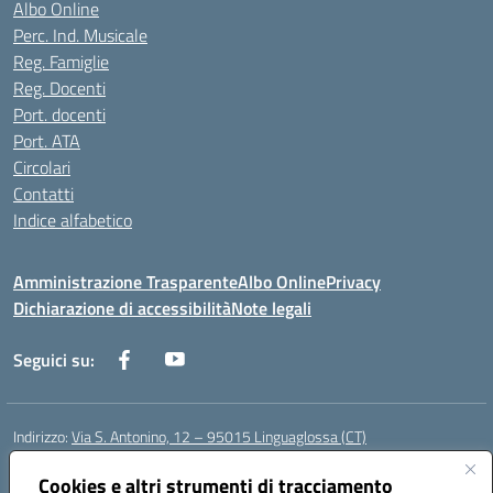
Albo Online
Perc. Ind. Musicale
Reg. Famiglie
Reg. Docenti
Port. docenti
Port. ATA
Circolari
Contatti
Indice alfabetico
Amministrazione Trasparente
Albo Online
Privacy
Dichiarazione di accessibilità
Note legali
Seguici su:
Indirizzo:
Via S. Antonino, 12 – 95015 Linguaglossa (CT)
Centralino:
095 643051
Email:
ctic83200r@istruzione.it
Posta elettronica certificata (PEC):
Cookies e altri strumenti di tracciamento
ctic83200r@pec.istruzione.it