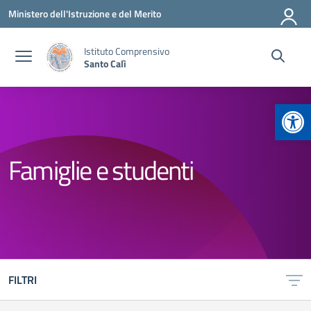
Vai ai contenuti
Vai al menu di navigazione
Vai al footer
Ministero dell'Istruzione e del Merito
Istituto Comprensivo
Santo Calì
Apr
Famiglie e studenti
FILTRI