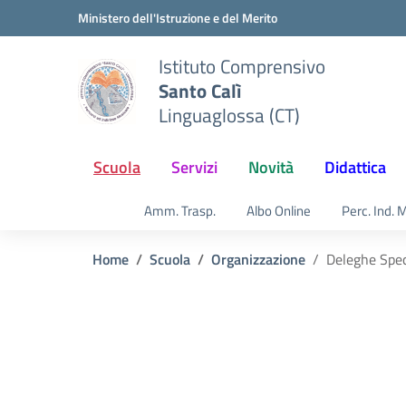
Vai ai contenuti
Vai al menu di navigazione
Vai al footer
Ministero dell'Istruzione e del Merito
Istituto Comprensivo
Santo Calì
Linguaglossa (CT)
Scuola
Servizi
Novità
Didattica
Amm. Trasp.
Albo Online
Perc. Ind. 
Home
Scuola
Organizzazione
Deleghe Spec