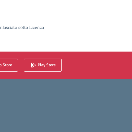
rilasciato sotto Licenza
 Store
Play Store