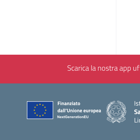
Scarica la nostra app uff
Is
Sa
Li
— 