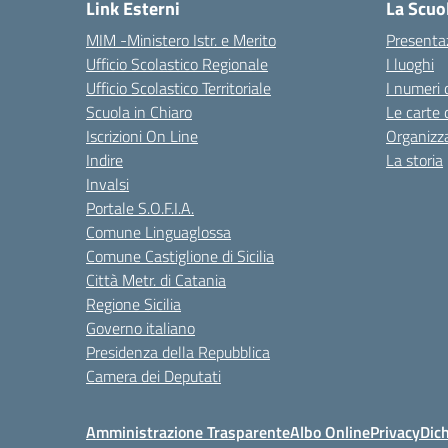
Link Esterni
La Scuo
MIM -Ministero Istr. e Merito
Presenta
Ufficio Scolastico Regionale
I luoghi
Ufficio Scolastico Territoriale
I numeri 
Scuola in Chiaro
Le carte 
Iscrizioni On Line
Organizz
Indire
La storia
Invalsi
Portale S.O.F.I.A.
Comune Linguaglossa
Comune Castiglione di Sicilia
Città Metr. di Catania
Regione Sicilia
Governo italiano
Presidenza della Repubblica
Camera dei Deputati
Amministrazione Trasparente
Albo Online
Privacy
Dich