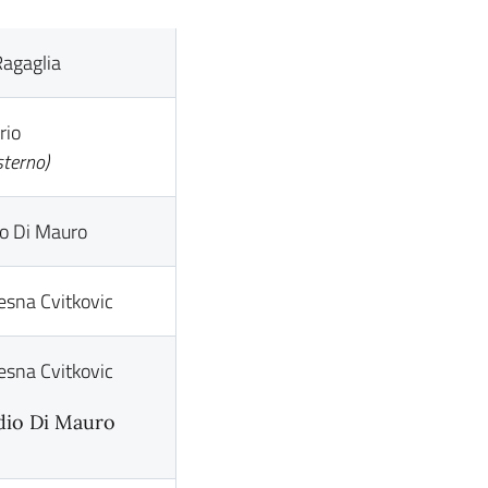
 Ragaglia
rio
sterno)
io Di Mauro
esna Cvitkovic
esna Cvitkovic
idio Di Mauro