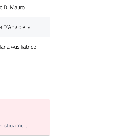
io Di Mauro
na D’Angiolella
aria Ausiliatrice
istruzione.it