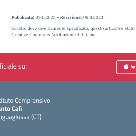
Pubblicato:
09.11.2023
-
Revisione:
09.11.2023
Eccetto dove diversamente specificato, questo articolo è stato 
Creative Commons Attribuzione 4.0 Italia.
iciale su:
App
tituto Comprensivo
nto Calì
nguaglossa (CT)
Visita la pagina iniziale della scuola