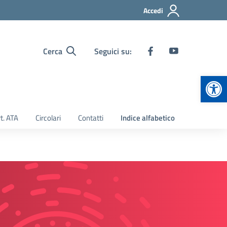
Accedi
Cerca
Seguici su:
Apr
t. ATA
Circolari
Contatti
Indice alfabetico