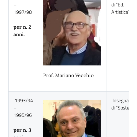
–
di “Ed.
1997/98
Artistica”
per n. 2
anni.
Prof. Mariano Vecchio
1993/94
Insegnante
–
di “Sostegno
1995/96
per n. 3