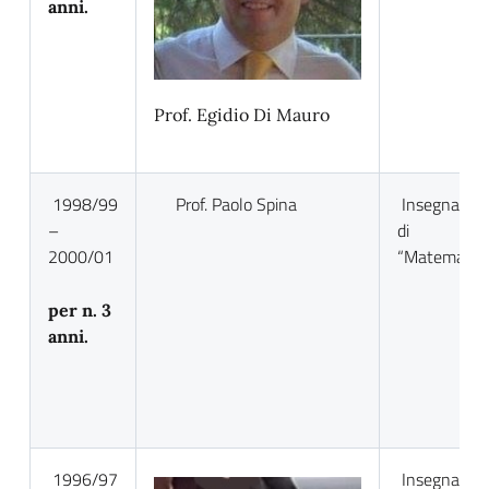
anni.
Prof. Egidio Di Mauro
1998/99
Prof. Paolo Spina
Insegnante
–
di
2000/01
“Matematic
per n. 3
anni.
1996/97
Insegnante