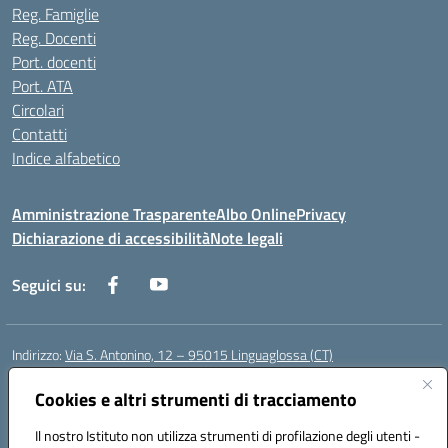
Reg. Famiglie
Reg. Docenti
Port. docenti
Port. ATA
Circolari
Contatti
Indice alfabetico
Amministrazione Trasparente
Albo Online
Privacy
Dichiarazione di accessibilità
Note legali
Seguici su:
Indirizzo:
Via S. Antonino, 12 – 95015 Linguaglossa (CT)
Centralino:
095 643051
Email:
ctic83200r@istruzione.it
Posta elettronica certificata (PEC):
Cookies e altri strumenti di tracciamento
ctic83200r@pec.istruzione.it
Codice fiscale: 83002470876
Il nostro Istituto non utilizza strumenti di profilazione degli utenti -