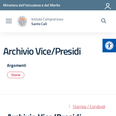
Vai ai contenuti
Vai al menu di navigazione
Vai al footer
Ministero dell'Istruzione e del Merito
Istituto Comprensivo
Santo Calì
Apr
Archivio Vice/Presidi
Argomenti
Storia
Stampa / Condividi