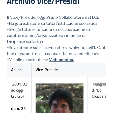
Archivio Vice/Presidi
Il Vice/Preside, oggi Primo Collaboratore del D.S.
-Ha giurisdizione su tutta l’istituzione scolastica;
-Svolge tutte le funzioni di collaborazione di
carattere amm./organizzativo richieste dal
Dirigente scolastico;
-Sovrintende sulle attività che si svolgono nell’I. C. al
fine di garantire la massima efficienza ed efficacia;
–Vai alle mansioni:
—>
Vedi nomina.
Aa. ss.
Vice-Preside
2001/02
Insegnante
ad oggi
di “Ed.
(25/26)
Musicale”
da n. 25