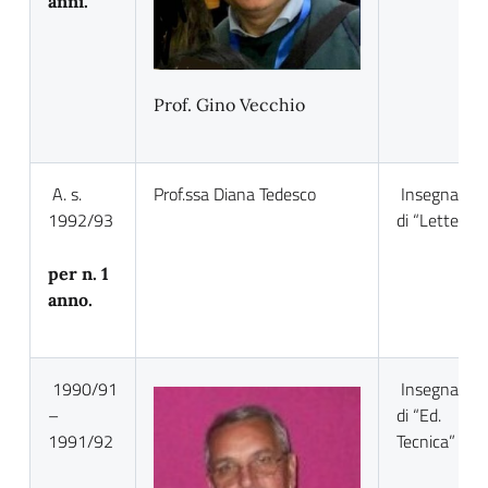
anni.
Prof. Gino Vecchio
A. s.
Prof.ssa Diana Tedesco
Insegnante
1992/93
di “Lettere”
per n. 1
anno.
1990/91
Insegnante
–
di “Ed.
1991/92
Tecnica”