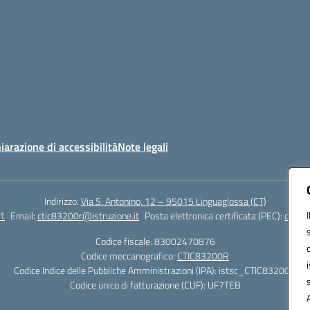
iarazione di accessibilità
Note legali
Indirizzo:
Via S. Antonino, 12 – 95015 Linguaglossa (CT)
1
Email:
ctic83200r@istruzione.it
Posta elettronica certificata (PEC):
ctic83
Codice fiscale: 83002470876
Codice meccanografico:
CTIC83200R
Codice Indice delle Pubbliche Amministrazioni (IPA): istsc_CTIC83200R
Codice unico di fatturazione (CUF): UF7TEB