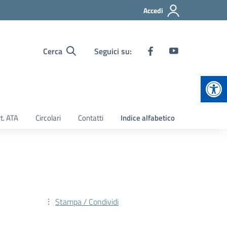
Accedi
Cerca
Seguici su:
Apr
t. ATA
Circolari
Contatti
Indice alfabetico
Stampa / Condividi