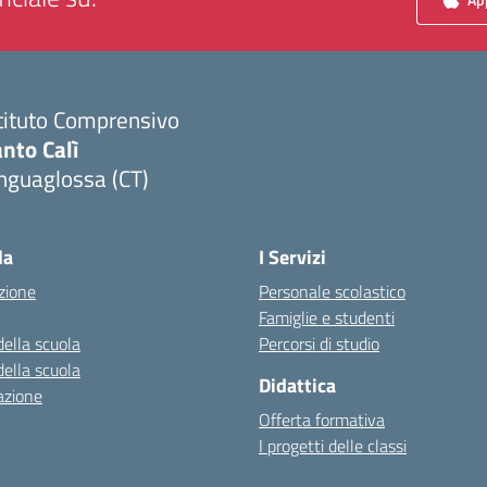
tituto Comprensivo
nto Calì
nguaglossa (CT)
Visita la pagina iniziale della scuola
la
I Servizi
zione
Personale scolastico
Famiglie e studenti
della scuola
Percorsi di studio
della scuola
Didattica
azione
Offerta formativa
I progetti delle classi