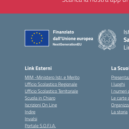
Is
Sa
Li
— 
Link Esterni
La Scuo
MIM -Ministero Istr. e Merito
Presenta
Ufficio Scolastico Regionale
I luoghi
Ufficio Scolastico Territoriale
I numeri 
Scuola in Chiaro
Le carte 
Iscrizioni On Line
Organizz
Indire
La storia
Invalsi
Portale S.O.F.I.A.