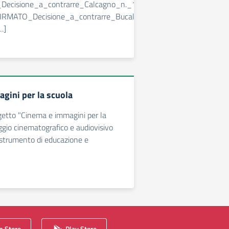
Decisione_a_contrarre_Calcagno_n._10_-2026-1
FIRMATO_Decisione_a_contrarre_Bucalo_n._11_-2026
…]
gini per la scuola
ogetto "Cinema e immagini per la
aggio cinematografico e audiovisivo
strumento di educazione e
 Store
Play Store