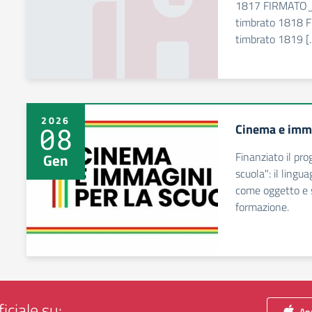
1817 FIRMATO_
timbrato 1818 
timbrato 1819 [
2026
Cinema e imma
08
Finanziato il pr
Gen
scuola": il lingu
come oggetto e 
formazione.
iciale su:
App