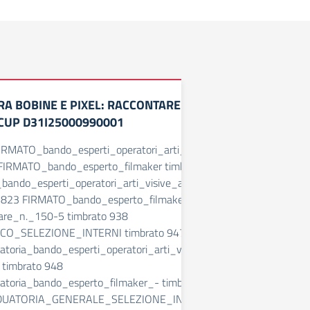
A BOBINE E PIXEL: RACCONTARE LUCI E
 CUP D31I25000990001
FIRMATO_bando_esperti_operatori_arti_visive_a_scuola
 FIRMATO_bando_esperto_filmaker timbrato 822
ando_esperti_operatori_arti_visive_a_scuola_-
o 823 FIRMATO_bando_esperto_filmaker timbrato 290
are_n._150-5 timbrato 938
O_SELEZIONE_INTERNI timbrato 947
toria_bando_esperti_operatori_arti_visive_a_scuola_-
 timbrato 948
toria_bando_esperto_filmaker_- timbrato 1113
UATORIA_GENERALE_SELEZIONE_INTERNI timbrato