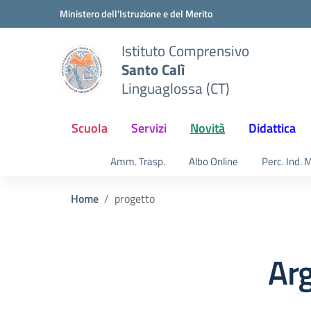
Vai ai contenuti
Vai al menu di navigazione
Vai al footer
Ministero dell'Istruzione e del Merito
Istituto Comprensivo
Santo Calì
Linguaglossa (CT)
Scuola
Servizi
Novità
Didattica
Amm. Trasp.
Albo Online
Perc. Ind. 
Home
progetto
Ar