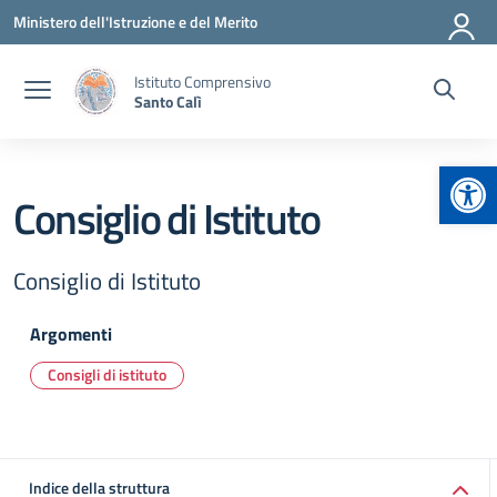
Vai ai contenuti
Vai al menu di navigazione
Vai al footer
Ministero dell'Istruzione e del Merito
Istituto Comprensivo
Santo Calì
Apr
Consiglio di Istituto
Consiglio di Istituto
Argomenti
Consigli di istituto
Indice della struttura