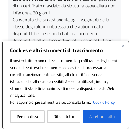
di un certificato rilasciato da struttura ospedaliera non
inferiore a 30 giorni;
Convenuto che si darà priorità agli insegnanti della
classe degli alunni interessati che abbiano dato
disponibilità e, in seconda battuta, ai docenti
disponibili di altre classi individuati in seno al Collegio
dei docenti;
Cookies e altri strumenti di tracciamento
il Consiglio delibera all’unanimità.
Il nostro Istituto non utilizza strumenti di profilazione degli utenti -
sono utilizzati esclusivamente cookies tecnici necessari al
corretto funzionamento del sito, alla fruibilità dei servizi
DELIBERA N. 95 del Verbale 13 (24/27) del
istituzionali e alla sua accessibilità – sono utilizzati, inoltre,
30/10/2025
strumenti statistici anonimizzati messi a disposizione da Web
Sentita la relazione della dott.ssa Letizia Puglia sulle
Analytics Italia.
variazioni entrate al programma annuale relativo
Per saperne di più sul nostro sito, consulta la ns.
Cookie Policy.
all’esercizio finanziario per il periodo 01/07/2025 –
30/10/2025, N. 21, 22, 23, 24, 25, 26, 27, 28, 29,
30
, il Consiglio delibera all’unanimità.
Personalizza
Rifiuta tutto
Accettare tutto