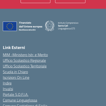
Istituto Comprensivo
Santo Calì
Linguaglossa (CT)
— Visita la pagina iniziale della scuola
Link Esterni
MIM -Ministero Istr. e Merito
Ufficio Scolastico Regionale
Ufficio Scolastico Territoriale
Scuola in Chiaro
Iscrizioni On Line
Indire
Invalsi
Portale S.O.F.I.A.
Comune Linguaglossa
Comune Castiglione di Sicilia