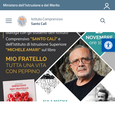
Vai ai contenuti
Vai al menu di navigazione
Vai al footer
Ministero dell'Istruzione e del Merito
Istituto Comprensivo
Santo Calì
Apr