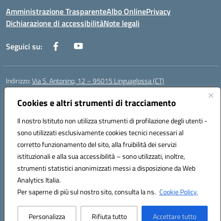
Amministrazione Trasparente
Albo Online
Privacy
Dichiarazione di accessibilità
Note legali
Seguici su:
Indirizzo:
Via S. Antonino, 12 – 95015 Linguaglossa (CT)
Centralino:
095 643051
Email:
ctic83200r@istruzione.it
Posta elettronica certificata (PEC):
ctic83200r@pec.istruzione.it
Cookies e altri strumenti di tracciamento
Codice fiscale: 83002470876
Il nostro Istituto non utilizza strumenti di profilazione degli utenti -
Codice meccanografico:
CTIC83200R
sono utilizzati esclusivamente cookies tecnici necessari al
Codice Indice delle Pubbliche Amministrazioni (IPA): istsc_CTIC83200R
corretto funzionamento del sito, alla fruibilità dei servizi
Codice unico di fatturazione (CUF): UF7TEB
istituzionali e alla sua accessibilità – sono utilizzati, inoltre,
strumenti statistici anonimizzati messi a disposizione da Web
Analytics Italia.
Hosting & Powered by 3D Solution S.r.l.
Per saperne di più sul nostro sito, consulta la ns.
Cookie Policy.
Concept & Design by Designers Italia
Personalizza
Rifiuta tutto
Accettare tutto