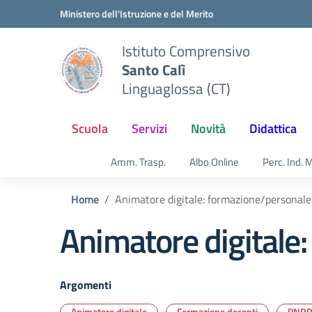
Vai ai contenuti
Vai al menu di navigazione
Vai al footer
Ministero dell'Istruzione e del Merito
Istituto Comprensivo
Santo Calì
Linguaglossa (CT)
Scuola
Servizi
Novità
Didattica
Amm. Trasp.
Albo Online
Perc. Ind. 
Home
Animatore digitale: formazione/personale 
Animatore digitale:
Argomenti
Animatore digitale
Formazione docenti
PNR