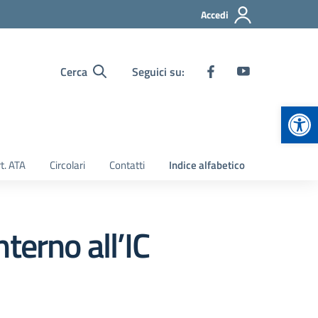
Accedi
Cerca
Seguici su:
Apr
t. ATA
Circolari
Contatti
Indice alfabetico
terno all’IC