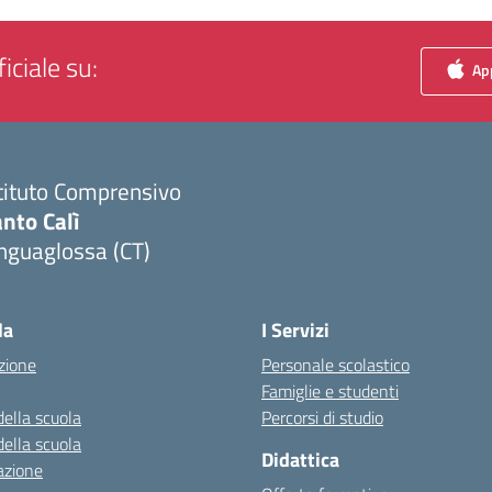
iciale su:
App
tituto Comprensivo
nto Calì
nguaglossa (CT)
Visita la pagina iniziale della scuola
la
I Servizi
zione
Personale scolastico
Famiglie e studenti
della scuola
Percorsi di studio
della scuola
Didattica
azione