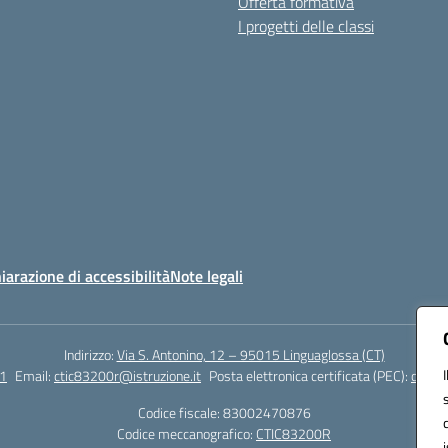
Offerta formativa
I progetti delle classi
iarazione di accessibilità
Note legali
Indirizzo:
Via S. Antonino, 12 – 95015 Linguaglossa (CT)
1
Email:
ctic83200r@istruzione.it
Posta elettronica certificata (PEC):
ctic83
Codice fiscale: 83002470876
Codice meccanografico:
CTIC83200R