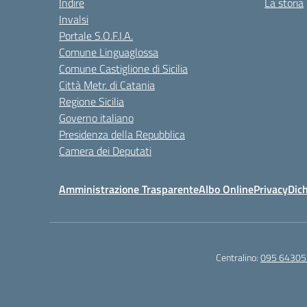
Indire
La storia
Invalsi
Portale S.O.F.I.A.
Comune Linguaglossa
Comune Castiglione di Sicilia
Città Metr. di Catania
Regione Sicilia
Governo italiano
Presidenza della Repubblica
Camera dei Deputati
Amministrazione Trasparente
Albo Online
Privacy
Dich
Centralino:
095 64305