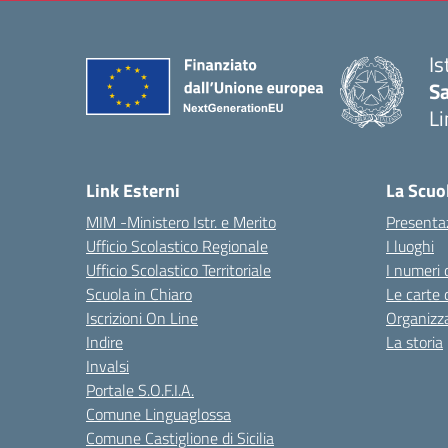
Is
Sa
Li
— 
Link Esterni
La Scuo
MIM -Ministero Istr. e Merito
Presenta
Ufficio Scolastico Regionale
I luoghi
Ufficio Scolastico Territoriale
I numeri 
Scuola in Chiaro
Le carte 
Iscrizioni On Line
Organizz
Indire
La storia
Invalsi
Portale S.O.F.I.A.
Comune Linguaglossa
Comune Castiglione di Sicilia