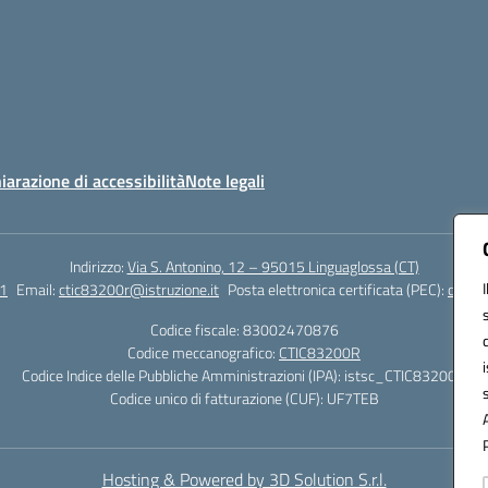
iarazione di accessibilità
Note legali
Indirizzo:
Via S. Antonino, 12 – 95015 Linguaglossa (CT)
1
Email:
ctic83200r@istruzione.it
Posta elettronica certificata (PEC):
ctic83
Codice fiscale: 83002470876
Codice meccanografico:
CTIC83200R
Codice Indice delle Pubbliche Amministrazioni (IPA): istsc_CTIC83200R
Codice unico di fatturazione (CUF): UF7TEB
Hosting & Powered by 3D Solution S.r.l.