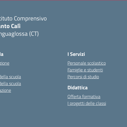
tituto Comprensivo
nto Calì
nguaglossa (CT)
Visita la pagina iniziale della scuola
la
I Servizi
zione
Personale scolastico
Famiglie e studenti
della scuola
Percorsi di studio
della scuola
Didattica
azione
Offerta formativa
I progetti delle classi