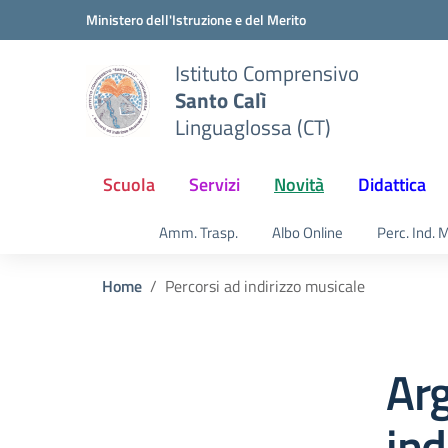
Vai ai contenuti
Vai al menu di navigazione
Vai al footer
Ministero dell'Istruzione e del Merito
Istituto Comprensivo
Santo Calì
Linguaglossa (CT)
Scuola
Servizi
Novità
Didattica
Amm. Trasp.
Albo Online
Perc. Ind. 
Home
Percorsi ad indirizzo musicale
Arg
ind