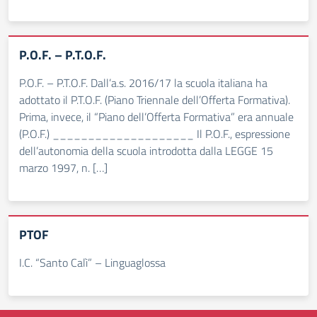
P.O.F. – P.T.O.F.
P.O.F. – P.T.O.F. Dall’a.s. 2016/17 la scuola italiana ha
adottato il P.T.O.F. (Piano Triennale dell’Offerta Formativa).
Prima, invece, il “Piano dell’Offerta Formativa” era annuale
(P.O.F.) ____________________ Il P.O.F., espressione
dell’autonomia della scuola introdotta dalla LEGGE 15
marzo 1997, n. […]
PTOF
I.C. “Santo Calì” – Linguaglossa