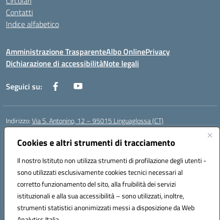
Circolari
Contatti
Indice alfabetico
Amministrazione Trasparente
Albo Online
Privacy
Dichiarazione di accessibilità
Note legali
Seguici su:
Indirizzo:
Via S. Antonino, 12 – 95015 Linguaglossa (CT)
Centralino:
095 643051
Email:
ctic83200r@istruzione.it
Posta elettronica certificata (PEC):
Cookies e altri strumenti di tracciamento
ctic83200r@pec.istruzione.it
Codice fiscale: 83002470876
Il nostro Istituto non utilizza strumenti di profilazione degli utenti -
Codice meccanografico:
CTIC83200R
sono utilizzati esclusivamente cookies tecnici necessari al
Codice Indice delle Pubbliche Amministrazioni (IPA): istsc_CTIC83200R
corretto funzionamento del sito, alla fruibilità dei servizi
Codice unico di fatturazione (CUF): UF7TEB
istituzionali e alla sua accessibilità – sono utilizzati, inoltre,
strumenti statistici anonimizzati messi a disposizione da Web
Analytics Italia.