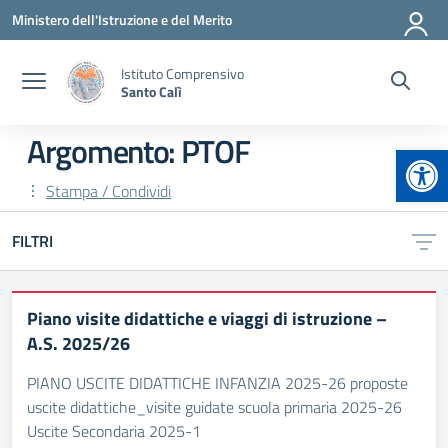
Vai ai contenuti
Vai al menu di navigazione
Vai al footer
Ministero dell'Istruzione e del Merito
Istituto Comprensivo
Santo Calì
Argomento: PTOF
Apr
Stampa / Condividi
FILTRI
Piano visite didattiche e viaggi di istruzione –
A.S. 2025/26
PIANO USCITE DIDATTICHE INFANZIA 2025-26 proposte
uscite didattiche_visite guidate scuola primaria 2025-26
Uscite Secondaria 2025-1