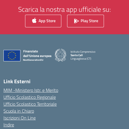
Scarica la nostra app ufficiale su:
App Store
Play Store
Istituto Comprensivo
Santo Calì
Linguaglossa (CT)
— Visita la pagina iniziale della scuola
Link Esterni
MIM -Ministero Istr. e Merito
Ufficio Scolastico Regionale
Ufficio Scolastico Territoriale
Scuola in Chiaro
Iscrizioni On Line
Indire