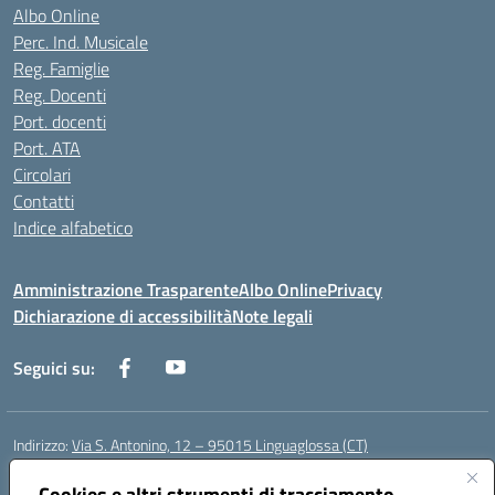
Albo Online
Perc. Ind. Musicale
Reg. Famiglie
Reg. Docenti
Port. docenti
Port. ATA
Circolari
Contatti
Indice alfabetico
Amministrazione Trasparente
Albo Online
Privacy
Dichiarazione di accessibilità
Note legali
Seguici su:
Indirizzo:
Via S. Antonino, 12 – 95015 Linguaglossa (CT)
Centralino:
095 643051
Email:
ctic83200r@istruzione.it
Posta elettronica certificata (PEC):
Cookies e altri strumenti di tracciamento
ctic83200r@pec.istruzione.it