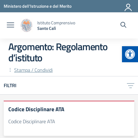
Vai ai contenuti
Vai al menu di navigazione
Vai al footer
Ministero dell'Istruzione e del Merito
Istituto Comprensivo
Santo Calì
Argomento: Regolamento
Apr
d’istituto
Stampa / Condividi
FILTRI
Codice Disciplinare ATA
Codice Disciplinare ATA