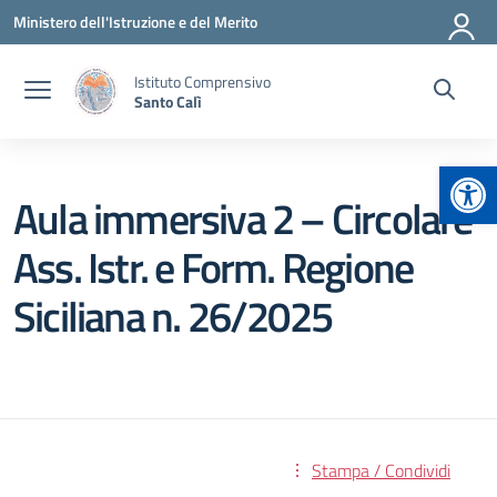
Vai ai contenuti
Vai al menu di navigazione
Vai al footer
Ministero dell'Istruzione e del Merito
Istituto Comprensivo
Santo Calì
Apr
Aula immersiva 2 – Circolare
Ass. Istr. e Form. Regione
Siciliana n. 26/2025
Stampa / Condividi