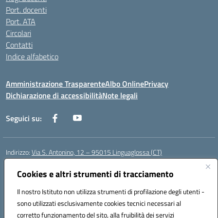
Port. docenti
Port. ATA
Circolari
Contatti
Indice alfabetico
Amministrazione Trasparente
Albo Online
Privacy
Dichiarazione di accessibilità
Note legali
Seguici su:
Indirizzo:
Via S. Antonino, 12 – 95015 Linguaglossa (CT)
Centralino:
095 643051
Email:
ctic83200r@istruzione.it
Posta elettronica certificata (PEC):
Cookies e altri strumenti di tracciamento
ctic83200r@pec.istruzione.it
Codice fiscale: 83002470876
Il nostro Istituto non utilizza strumenti di profilazione degli utenti -
Codice meccanografico:
CTIC83200R
sono utilizzati esclusivamente cookies tecnici necessari al
Codice Indice delle Pubbliche Amministrazioni (IPA): istsc_CTIC83200R
corretto funzionamento del sito, alla fruibilità dei servizi