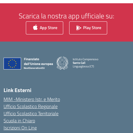
Scarica la nostra app ufficiale su:
App Store
Play Store
Istituto Comprensivo
Santo Calì
Linguaglossa (CT)
— Visita la pagina iniziale della scuola
Link Esterni
MIM -Ministero Istr. e Merito
Ufficio Scolastico Regionale
Ufficio Scolastico Territoriale
Scuola in Chiaro
Iscrizioni On Line