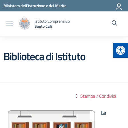
Vai ai contenuti
Vai al menu di navigazione
Vai al footer
Ministero dell'Istruzione e del Merito
Istituto Comprensivo
Santo Calì
Apr
Biblioteca di Istituto
Stampa / Condividi
La