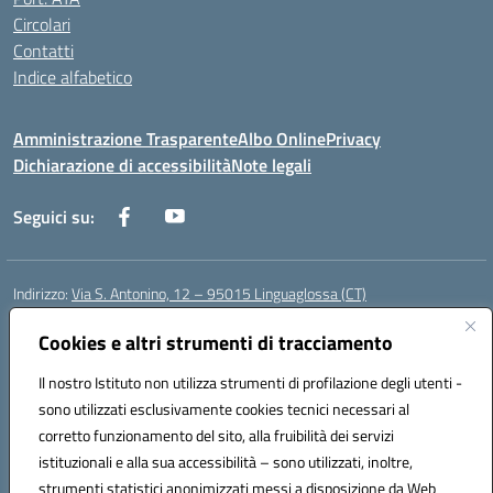
Circolari
Contatti
Indice alfabetico
Amministrazione Trasparente
Albo Online
Privacy
Dichiarazione di accessibilità
Note legali
Seguici su:
Indirizzo:
Via S. Antonino, 12 – 95015 Linguaglossa (CT)
Centralino:
095 643051
Email:
ctic83200r@istruzione.it
Posta elettronica certificata (PEC):
ctic83200r@pec.istruzione.it
Cookies e altri strumenti di tracciamento
Codice fiscale: 83002470876
Il nostro Istituto non utilizza strumenti di profilazione degli utenti -
Codice meccanografico:
CTIC83200R
sono utilizzati esclusivamente cookies tecnici necessari al
Codice Indice delle Pubbliche Amministrazioni (IPA): istsc_CTIC83200R
corretto funzionamento del sito, alla fruibilità dei servizi
Codice unico di fatturazione (CUF): UF7TEB
istituzionali e alla sua accessibilità – sono utilizzati, inoltre,
strumenti statistici anonimizzati messi a disposizione da Web