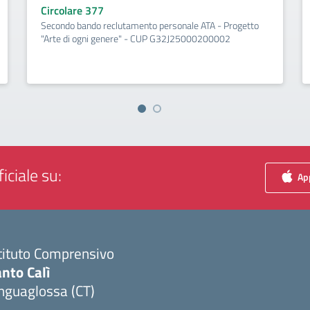
Circolare 377
Secondo bando reclutamento personale ATA - Progetto
"Arte di ogni genere" - CUP G32J25000200002
iciale su:
App
tituto Comprensivo
nto Calì
nguaglossa (CT)
Visita la pagina iniziale della scuola