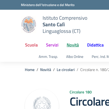
Vai ai contenuti
Vai al menu di navigazione
Vai al footer
Ministero dell'Istruzione e del Merito
Istituto Comprensivo
Santo Calì
Linguaglossa (CT)
Scuola
Servizi
Novità
Didattica
Amm. Trasp.
Albo Online
Perc. Ind. 
Home
Novità
Le circolari
Circolare n. 180
Circolare 180
Circolar