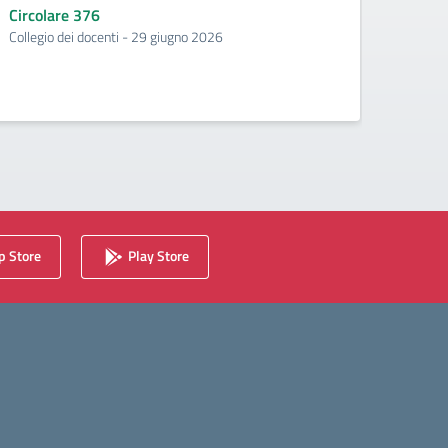
Circolare 376
Circo
Collegio dei docenti - 29 giugno 2026
Incontr
second
 Store
Play Store