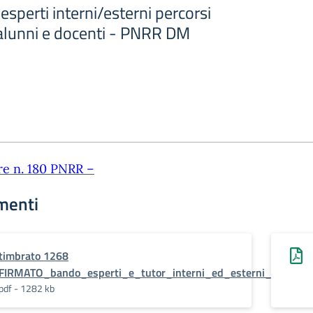
esperti interni/esterni percorsi
alunni e docenti - PNRR DM
re n. 180 PNRR –
menti
timbrato 1268
FIRMATO_bando_esperti_e_tutor_interni_ed_esterni_DOCEN
pdf - 1282 kb