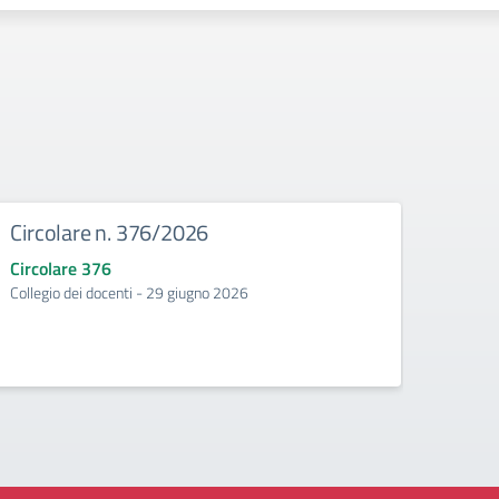
Circolare n. 376/2026
Circ
Circolare 376
Circo
Collegio dei docenti - 29 giugno 2026
Incontr
second