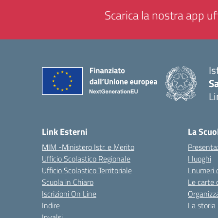
Scarica la nostra app uff
Is
Sa
Li
— 
Link Esterni
La Scuo
MIM -Ministero Istr. e Merito
Presenta
Ufficio Scolastico Regionale
I luoghi
Ufficio Scolastico Territoriale
I numeri 
Scuola in Chiaro
Le carte 
Iscrizioni On Line
Organizz
Indire
La storia
Invalsi