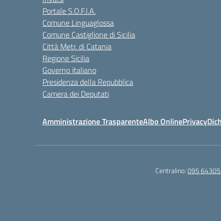
Portale S.O.F.I.A.
Comune Linguaglossa
Comune Castiglione di Sicilia
Città Metr. di Catania
Regione Sicilia
Governo italiano
Presidenza della Repubblica
Camera dei Deputati
Amministrazione Trasparente
Albo Online
Privacy
Dich
Centralino:
095 64305