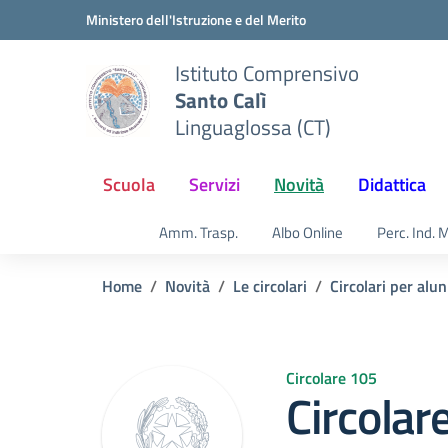
Vai ai contenuti
Vai al menu di navigazione
Vai al footer
Ministero dell'Istruzione e del Merito
Istituto Comprensivo
Santo Calì
Linguaglossa (CT)
Scuola
Servizi
Novità
Didattica
Amm. Trasp.
Albo Online
Perc. Ind. 
Home
Novità
Le circolari
Circolari per alun
Circolare 105
Circolar