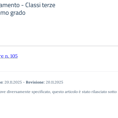
ntamento - Classi terze
rimo grado
re n. 105
o:
20.11.2025
-
Revisione:
20.11.2025
ove diversamente specificato, questo articolo è stato rilasciato sott