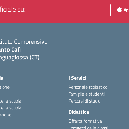
iciale su:
App
tituto Comprensivo
nto Calì
nguaglossa (CT)
Visita la pagina iniziale della scuola
la
I Servizi
zione
Personale scolastico
Famiglie e studenti
della scuola
Percorsi di studio
della scuola
Didattica
azione
Offerta formativa
I progetti delle classi