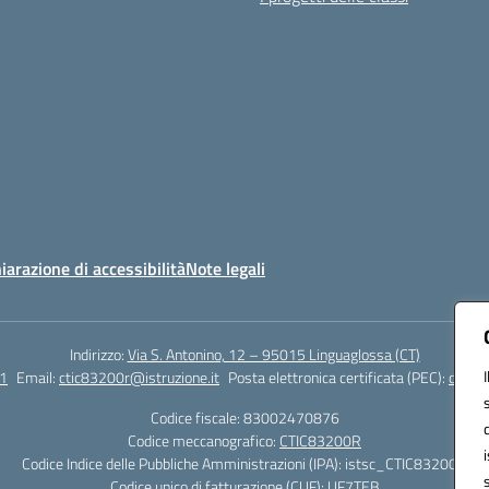
iarazione di accessibilità
Note legali
Indirizzo:
Via S. Antonino, 12 – 95015 Linguaglossa (CT)
1
Email:
ctic83200r@istruzione.it
Posta elettronica certificata (PEC):
ctic83
Codice fiscale: 83002470876
Codice meccanografico:
CTIC83200R
Codice Indice delle Pubbliche Amministrazioni (IPA): istsc_CTIC83200R
Codice unico di fatturazione (CUF): UF7TEB