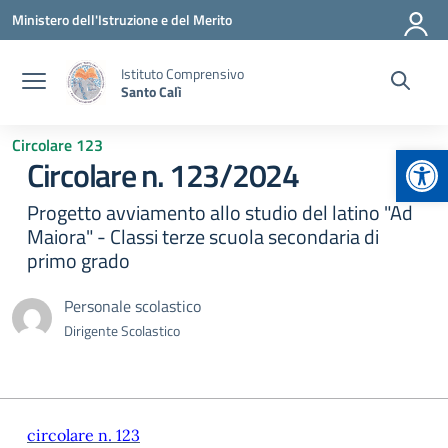
Vai ai contenuti
Vai al menu di navigazione
Vai al footer
Ministero dell'Istruzione e del Merito
Istituto Comprensivo
Santo Calì
Circolare 123
Apr
Circolare n. 123/2024
Progetto avviamento allo studio del latino "Ad
Maiora" - Classi terze scuola secondaria di
primo grado
Personale scolastico
Dirigente Scolastico
circolare n. 123