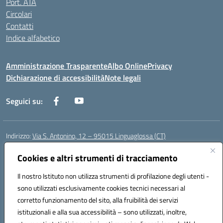
Port. ATA
Circolari
Contatti
Indice alfabetico
Amministrazione Trasparente
Albo Online
Privacy
Dichiarazione di accessibilità
Note legali
Seguici su:
Indirizzo:
Via S. Antonino, 12 – 95015 Linguaglossa (CT)
Centralino:
095 643051
Email:
ctic83200r@istruzione.it
Posta elettronica certificata (PEC):
Cookies e altri strumenti di tracciamento
ctic83200r@pec.istruzione.it
Codice fiscale: 83002470876
Il nostro Istituto non utilizza strumenti di profilazione degli utenti -
Codice meccanografico:
CTIC83200R
sono utilizzati esclusivamente cookies tecnici necessari al
Codice Indice delle Pubbliche Amministrazioni (IPA): istsc_CTIC83200R
corretto funzionamento del sito, alla fruibilità dei servizi
Codice unico di fatturazione (CUF): UF7TEB
istituzionali e alla sua accessibilità – sono utilizzati, inoltre,