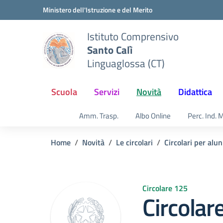
Vai ai contenuti
Vai al menu di navigazione
Vai al footer
Ministero dell'Istruzione e del Merito
Istituto Comprensivo
Santo Calì
Linguaglossa (CT)
Scuola
Servizi
Novità
Didattica
Amm. Trasp.
Albo Online
Perc. Ind. 
Home
Novità
Le circolari
Circolari per alun
Circolare 125
Circolar