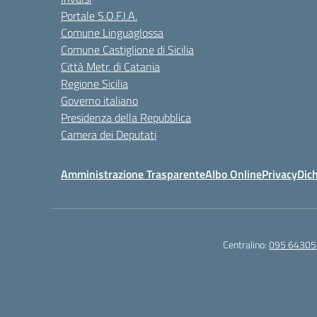
Portale S.O.F.I.A.
Comune Linguaglossa
Comune Castiglione di Sicilia
Città Metr. di Catania
Regione Sicilia
Governo italiano
Presidenza della Repubblica
Camera dei Deputati
Amministrazione Trasparente
Albo Online
Privacy
Dich
Centralino:
095 64305