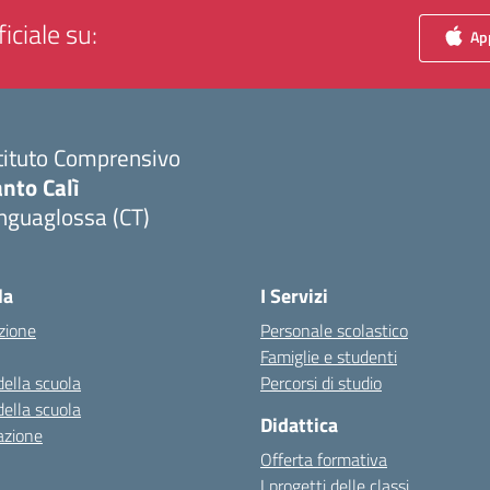
iciale su:
App
tituto Comprensivo
nto Calì
nguaglossa (CT)
Visita la pagina iniziale della scuola
la
I Servizi
zione
Personale scolastico
Famiglie e studenti
della scuola
Percorsi di studio
della scuola
Didattica
azione
Offerta formativa
I progetti delle classi