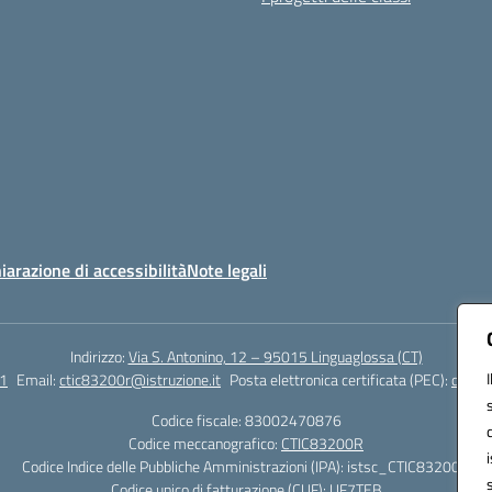
iarazione di accessibilità
Note legali
Indirizzo:
Via S. Antonino, 12 – 95015 Linguaglossa (CT)
1
Email:
ctic83200r@istruzione.it
Posta elettronica certificata (PEC):
ctic83
Codice fiscale: 83002470876
Codice meccanografico:
CTIC83200R
Codice Indice delle Pubbliche Amministrazioni (IPA): istsc_CTIC83200R
Codice unico di fatturazione (CUF): UF7TEB