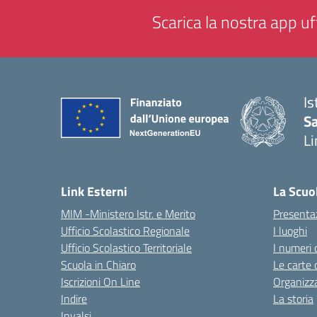
Scarica la nostra app uff
Is
Sa
Li
— 
Link Esterni
La Scuo
MIM -Ministero Istr. e Merito
Presenta
Ufficio Scolastico Regionale
I luoghi
Ufficio Scolastico Territoriale
I numeri 
Scuola in Chiaro
Le carte 
Iscrizioni On Line
Organizz
Indire
La storia
Invalsi