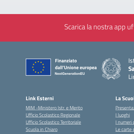
Scarica la nostra app uff
Is
Sa
Li
— 
Link Esterni
La Scuo
MIM -Ministero Istr. e Merito
Presenta
Ufficio Scolastico Regionale
I luoghi
Ufficio Scolastico Territoriale
I numeri 
Scuola in Chiaro
Le carte 