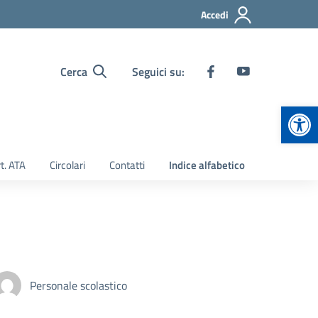
Accedi
Cerca
Seguici su:
Apr
t. ATA
Circolari
Contatti
Indice alfabetico
Personale scolastico