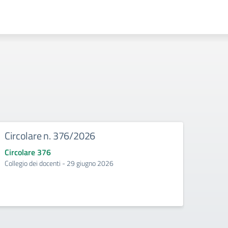
Circolare n. 376/2026
Circ
Circolare 376
Circo
Collegio dei docenti - 29 giugno 2026
Incontr
second