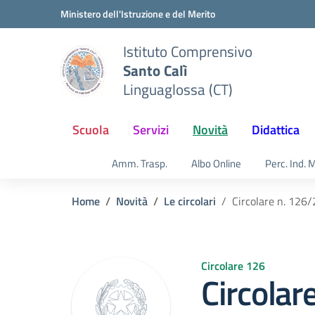
Vai ai contenuti
Vai al menu di navigazione
Vai al footer
Ministero dell'Istruzione e del Merito
Istituto Comprensivo
Santo Calì
Linguaglossa (CT)
Scuola
Servizi
Novità
Didattica
Amm. Trasp.
Albo Online
Perc. Ind. 
Home
Novità
Le circolari
Circolare n. 126
Circolare 126
Circolar