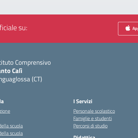
iciale su:
App
tituto Comprensivo
nto Calì
nguaglossa (CT)
Visita la pagina iniziale della scuola
la
I Servizi
zione
Personale scolastico
Famiglie e studenti
della scuola
Percorsi di studio
della scuola
Didattica