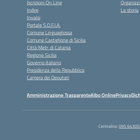
Iscrizioni On Line
Organizz
Indire
La storia
Invalsi
Portale S.O.F.I.A.
Comune Linguaglossa
Comune Castiglione di Sicilia
Città Metr. di Catania
Regione Sicilia
Governo italiano
Presidenza della Repubblica
Camera dei Deputati
Amministrazione Trasparente
Albo Online
Privacy
Dich
Centralino:
095 64305