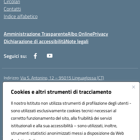
Circolari
Contatti
Indice alfabetico
Amministrazione Trasparente
Albo Online
Privacy
Dichiarazione di accessibilità
Note legali
Seguici su:
Indirizzo:
Via S. Antonino, 12 – 95015 Linguaglossa (CT)
Centralino:
095 643051
Email:
ctic83200r@istruzione.it
Posta elettronica certificata (PEC):
Cookies e altri strumenti di tracciamento
ctic83200r@pec.istruzione.it
Codice fiscale: 83002470876
Il nostro Istituto non utilizza strumenti di profilazione degli utenti -
Codice meccanografico:
CTIC83200R
sono utilizzati esclusivamente cookies tecnici necessari al
Codice Indice delle Pubbliche Amministrazioni (IPA): istsc_CTIC83200R
corretto funzionamento del sito, alla fruibilità dei servizi
Codice unico di fatturazione (CUF): UF7TEB
istituzionali e alla sua accessibilità – sono utilizzati, inoltre,
strumenti statistici anonimizzati messi a disposizione da Web