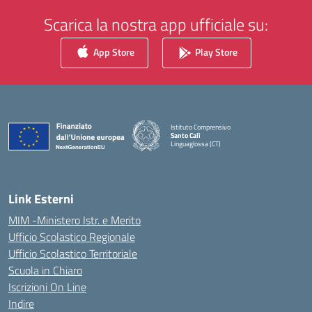
Scarica la nostra app ufficiale su:
App Store
Play Store
Istituto Comprensivo
Santo Calì
Linguaglossa (CT)
— Visita la pagina iniziale della scuola
Link Esterni
MIM -Ministero Istr. e Merito
Ufficio Scolastico Regionale
Ufficio Scolastico Territoriale
Scuola in Chiaro
Iscrizioni On Line
Indire