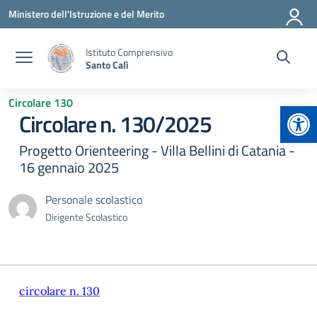
Vai ai contenuti
Vai al menu di navigazione
Vai al footer
Ministero dell'Istruzione e del Merito
Istituto Comprensivo
Santo Calì
Circolare 130
Apr
Circolare n. 130/2025
Progetto Orienteering - Villa Bellini di Catania -
16 gennaio 2025
Personale scolastico
Dirigente Scolastico
circolare n. 130