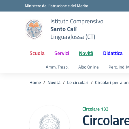
Vai ai contenuti
Vai al menu di navigazione
Vai al footer
Ministero dell'Istruzione e del Merito
Istituto Comprensivo
Santo Calì
Linguaglossa (CT)
Scuola
Servizi
Novità
Didattica
Amm. Trasp.
Albo Online
Perc. Ind. 
Home
Novità
Le circolari
Circolari per alun
Circolare 133
Circolar