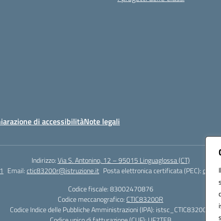
iarazione di accessibilità
Note legali
Indirizzo:
Via S. Antonino, 12 – 95015 Linguaglossa (CT)
1
Email:
ctic83200r@istruzione.it
Posta elettronica certificata (PEC):
ctic83
Codice fiscale: 83002470876
Codice meccanografico:
CTIC83200R
Codice Indice delle Pubbliche Amministrazioni (IPA): istsc_CTIC83200R
Codice unico di fatturazione (CUF): UF7TEB