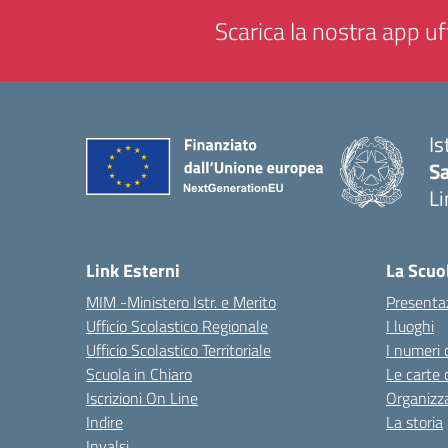
Scarica la nostra app uff
Is
Sa
Li
— 
Link Esterni
La Scuo
MIM -Ministero Istr. e Merito
Presenta
Ufficio Scolastico Regionale
I luoghi
Ufficio Scolastico Territoriale
I numeri 
Scuola in Chiaro
Le carte 
Iscrizioni On Line
Organizz
Indire
La storia
Invalsi