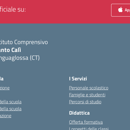
iciale su:
App
tituto Comprensivo
nto Calì
nguaglossa (CT)
Visita la pagina iniziale della scuola
la
I Servizi
zione
Personale scolastico
Famiglie e studenti
della scuola
Percorsi di studio
della scuola
Didattica
azione
Offerta formativa
I progetti delle classi