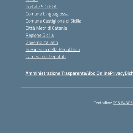
Portale S.O.F.I.A.
Comune Linguaglossa
Comune Castiglione di Sicilia
Città Metr. di Catania
Regione Sicilia
Governo italiano
Presidenza della Repubblica
Camera dei Deputati
Amministrazione Trasparente
Albo Online
Privacy
Dich
Centralino:
095 64305