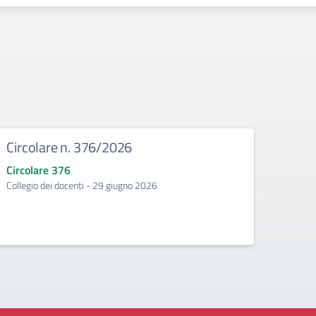
Circolare n. 376/2026
Circ
Circolare 376
Circo
Collegio dei docenti - 29 giugno 2026
Incontr
second