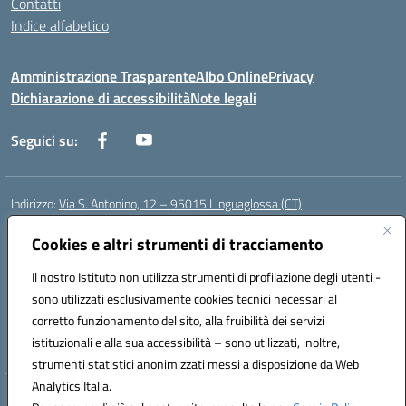
Contatti
Indice alfabetico
Amministrazione Trasparente
Albo Online
Privacy
Dichiarazione di accessibilità
Note legali
Seguici su:
Indirizzo:
Via S. Antonino, 12 – 95015 Linguaglossa (CT)
Centralino:
095 643051
Email:
ctic83200r@istruzione.it
Posta elettronica certificata (PEC):
Cookies e altri strumenti di tracciamento
ctic83200r@pec.istruzione.it
Codice fiscale: 83002470876
Il nostro Istituto non utilizza strumenti di profilazione degli utenti -
Codice meccanografico:
CTIC83200R
sono utilizzati esclusivamente cookies tecnici necessari al
Codice Indice delle Pubbliche Amministrazioni (IPA): istsc_CTIC83200R
corretto funzionamento del sito, alla fruibilità dei servizi
Codice unico di fatturazione (CUF): UF7TEB
istituzionali e alla sua accessibilità – sono utilizzati, inoltre,
strumenti statistici anonimizzati messi a disposizione da Web
Analytics Italia.
Hosting & Powered by 3D Solution S.r.l.