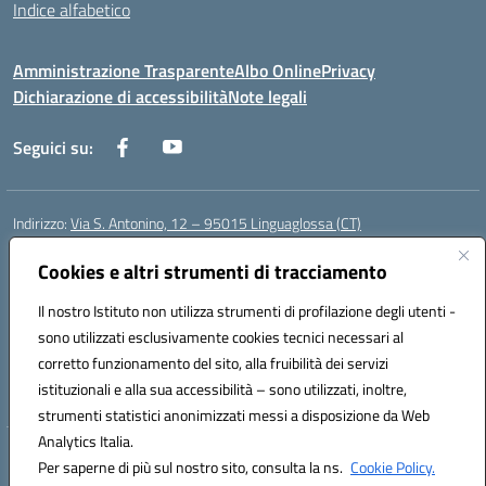
Indice alfabetico
Amministrazione Trasparente
Albo Online
Privacy
Dichiarazione di accessibilità
Note legali
Seguici su:
Indirizzo:
Via S. Antonino, 12 – 95015 Linguaglossa (CT)
Centralino:
095 643051
Email:
ctic83200r@istruzione.it
Posta elettronica certificata (PEC):
Cookies e altri strumenti di tracciamento
ctic83200r@pec.istruzione.it
Codice fiscale: 83002470876
Il nostro Istituto non utilizza strumenti di profilazione degli utenti -
Codice meccanografico:
CTIC83200R
sono utilizzati esclusivamente cookies tecnici necessari al
Codice Indice delle Pubbliche Amministrazioni (IPA): istsc_CTIC83200R
corretto funzionamento del sito, alla fruibilità dei servizi
Codice unico di fatturazione (CUF): UF7TEB
istituzionali e alla sua accessibilità – sono utilizzati, inoltre,
strumenti statistici anonimizzati messi a disposizione da Web
Analytics Italia.
Hosting & Powered by 3D Solution S.r.l.
Per saperne di più sul nostro sito, consulta la ns.
Cookie Policy.
Concept & Design by Designers Italia