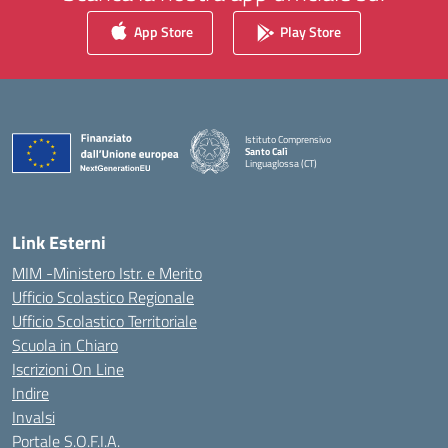
App Store
Play Store
Istituto Comprensivo
Santo Calì
Linguaglossa (CT)
— Visita la pagina iniziale della scuola
Link Esterni
MIM -Ministero Istr. e Merito
Ufficio Scolastico Regionale
Ufficio Scolastico Territoriale
Scuola in Chiaro
Iscrizioni On Line
Indire
Invalsi
Portale S.O.F.I.A.