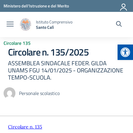
Vai ai contenuti
Vai al menu di navigazione
Vai al footer
Ministero dell'Istruzione e del Merito
Istituto Comprensivo
Santo Calì
Circolare 135
Apr
Circolare n. 135/2025
ASSEMBLEA SINDACALE FEDER. GILDA
UNAMS FGU 14/01/2025 - ORGANIZZAZIONE
TEMPO-SCUOLA.
Personale scolastico
Circolare n. 135