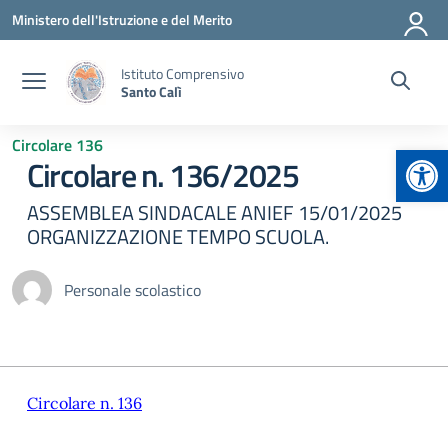
Vai ai contenuti
Vai al menu di navigazione
Vai al footer
Ministero dell'Istruzione e del Merito
Istituto Comprensivo
Santo Calì
Circolare 136
Apr
Circolare n. 136/2025
ASSEMBLEA SINDACALE ANIEF 15/01/2025
ORGANIZZAZIONE TEMPO SCUOLA.
Personale scolastico
Circolare n. 136