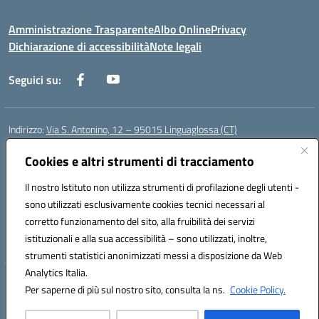
Amministrazione Trasparente
Albo Online
Privacy
Dichiarazione di accessibilità
Note legali
Seguici su:
Indirizzo:
Via S. Antonino, 12 – 95015 Linguaglossa (CT)
Centralino:
095 643051
Email:
ctic83200r@istruzione.it
Posta elettronica certificata (PEC):
Cookies e altri strumenti di tracciamento
ctic83200r@pec.istruzione.it
Codice fiscale: 83002470876
Il nostro Istituto non utilizza strumenti di profilazione degli utenti -
Codice meccanografico:
CTIC83200R
sono utilizzati esclusivamente cookies tecnici necessari al
Codice Indice delle Pubbliche Amministrazioni (IPA): istsc_CTIC83200R
corretto funzionamento del sito, alla fruibilità dei servizi
Codice unico di fatturazione (CUF): UF7TEB
istituzionali e alla sua accessibilità – sono utilizzati, inoltre,
strumenti statistici anonimizzati messi a disposizione da Web
Analytics Italia.
Hosting & Powered by 3D Solution S.r.l.
Per saperne di più sul nostro sito, consulta la ns.
Cookie Policy.
Concept & Design by Designers Italia