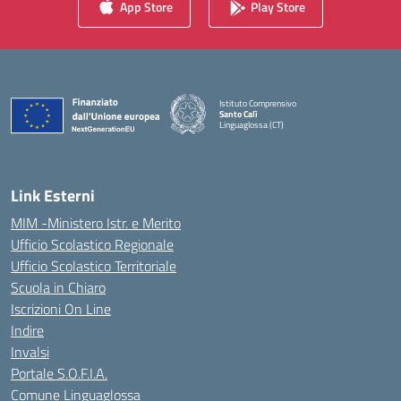
App Store
Play Store
Istituto Comprensivo
Santo Calì
Linguaglossa (CT)
— Visita la pagina iniziale della scuola
Link Esterni
MIM -Ministero Istr. e Merito
Ufficio Scolastico Regionale
Ufficio Scolastico Territoriale
Scuola in Chiaro
Iscrizioni On Line
Indire
Invalsi
Portale S.O.F.I.A.
Comune Linguaglossa