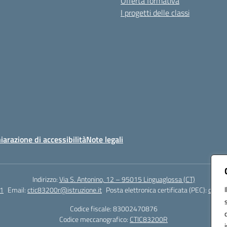
Offerta formativa
I progetti delle classi
iarazione di accessibilità
Note legali
Indirizzo:
Via S. Antonino, 12 – 95015 Linguaglossa (CT)
1
Email:
ctic83200r@istruzione.it
Posta elettronica certificata (PEC):
ctic83
Codice fiscale: 83002470876
Codice meccanografico:
CTIC83200R