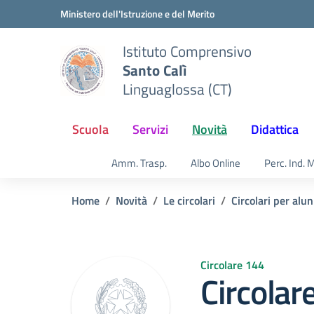
Vai ai contenuti
Vai al menu di navigazione
Vai al footer
Ministero dell'Istruzione e del Merito
Istituto Comprensivo
Santo Calì
Linguaglossa (CT)
Scuola
Servizi
Novità
Didattica
Amm. Trasp.
Albo Online
Perc. Ind. 
Home
Novità
Le circolari
Circolari per alun
Circolare 144
Circolar