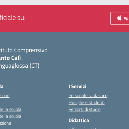
iciale su:
App
tituto Comprensivo
nto Calì
nguaglossa (CT)
Visita la pagina iniziale della scuola
la
I Servizi
zione
Personale scolastico
Famiglie e studenti
della scuola
Percorsi di studio
della scuola
Didattica
azione