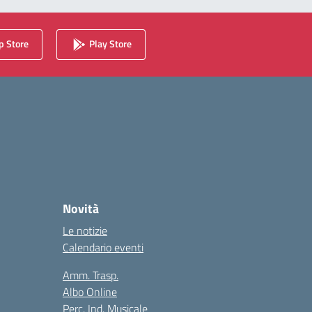
 Store
Play Store
Novità
Le notizie
Calendario eventi
Amm. Trasp.
Albo Online
Perc. Ind. Musicale