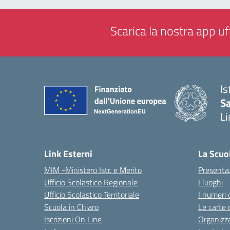
Scarica la nostra app uff
Is
Sa
Li
— 
Link Esterni
La Scuo
MIM -Ministero Istr. e Merito
Presenta
Ufficio Scolastico Regionale
I luoghi
Ufficio Scolastico Territoriale
I numeri 
Scuola in Chiaro
Le carte 
Iscrizioni On Line
Organizz