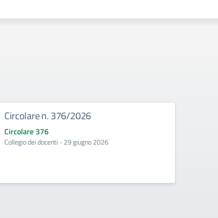
Circolare n. 376/2026
Circ
Circolare 376
Circo
Collegio dei docenti - 29 giugno 2026
Incontr
second