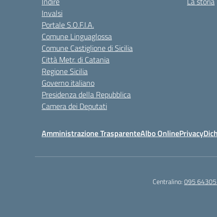
Indire
La storia
Invalsi
Portale S.O.F.I.A.
Comune Linguaglossa
Comune Castiglione di Sicilia
Città Metr. di Catania
Regione Sicilia
Governo italiano
Presidenza della Repubblica
Camera dei Deputati
Amministrazione Trasparente
Albo Online
Privacy
Dich
Centralino:
095 64305