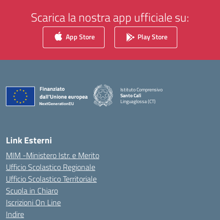
Scarica la nostra app ufficiale su:
App Store
Play Store
Istituto Comprensivo
Santo Calì
Linguaglossa (CT)
— Visita la pagina iniziale della scuola
Link Esterni
MIM -Ministero Istr. e Merito
Ufficio Scolastico Regionale
Ufficio Scolastico Territoriale
Scuola in Chiaro
Iscrizioni On Line
Indire