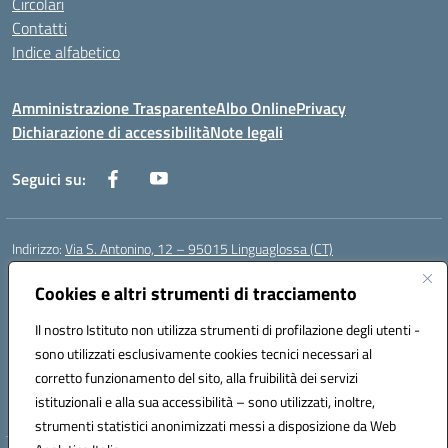
Circolari
Contatti
Indice alfabetico
Amministrazione Trasparente
Albo Online
Privacy
Dichiarazione di accessibilità
Note legali
Seguici su:
Indirizzo:
Via S. Antonino, 12 – 95015 Linguaglossa (CT)
Centralino:
095 643051
Email:
ctic83200r@istruzione.it
Posta elettronica certificata (PEC):
Cookies e altri strumenti di tracciamento
ctic83200r@pec.istruzione.it
Codice fiscale: 83002470876
Il nostro Istituto non utilizza strumenti di profilazione degli utenti -
Codice meccanografico:
CTIC83200R
sono utilizzati esclusivamente cookies tecnici necessari al
Codice Indice delle Pubbliche Amministrazioni (IPA): istsc_CTIC83200R
corretto funzionamento del sito, alla fruibilità dei servizi
Codice unico di fatturazione (CUF): UF7TEB
istituzionali e alla sua accessibilità – sono utilizzati, inoltre,
strumenti statistici anonimizzati messi a disposizione da Web