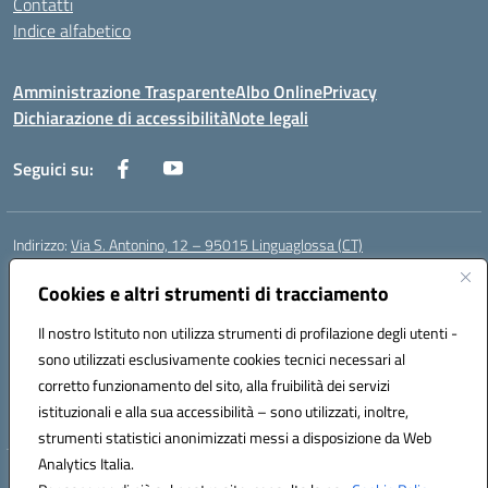
Contatti
Indice alfabetico
Amministrazione Trasparente
Albo Online
Privacy
Dichiarazione di accessibilità
Note legali
Seguici su:
Indirizzo:
Via S. Antonino, 12 – 95015 Linguaglossa (CT)
Centralino:
095 643051
Email:
ctic83200r@istruzione.it
Posta elettronica certificata (PEC):
Cookies e altri strumenti di tracciamento
ctic83200r@pec.istruzione.it
Codice fiscale: 83002470876
Il nostro Istituto non utilizza strumenti di profilazione degli utenti -
Codice meccanografico:
CTIC83200R
sono utilizzati esclusivamente cookies tecnici necessari al
Codice Indice delle Pubbliche Amministrazioni (IPA): istsc_CTIC83200R
corretto funzionamento del sito, alla fruibilità dei servizi
Codice unico di fatturazione (CUF): UF7TEB
istituzionali e alla sua accessibilità – sono utilizzati, inoltre,
strumenti statistici anonimizzati messi a disposizione da Web
Analytics Italia.
Hosting & Powered by 3D Solution S.r.l.