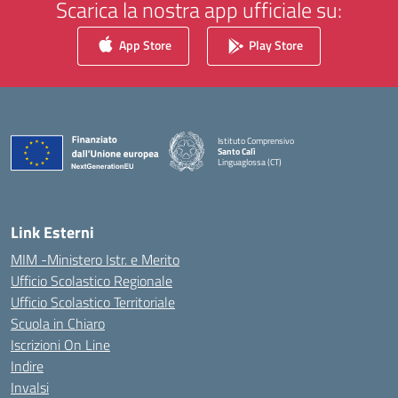
Scarica la nostra app ufficiale su:
App Store
Play Store
Istituto Comprensivo
Santo Calì
Linguaglossa (CT)
— Visita la pagina iniziale della scuola
Link Esterni
MIM -Ministero Istr. e Merito
Ufficio Scolastico Regionale
Ufficio Scolastico Territoriale
Scuola in Chiaro
Iscrizioni On Line
Indire
Invalsi