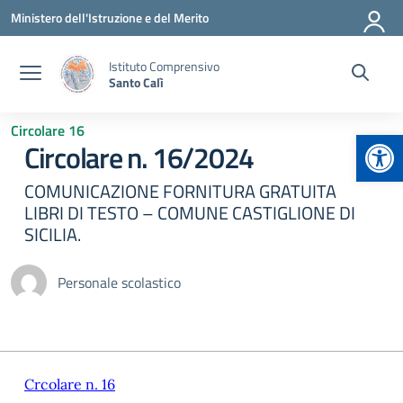
Vai ai contenuti
Vai al menu di navigazione
Vai al footer
Ministero dell'Istruzione e del Merito
Istituto Comprensivo
Santo Calì
Circolare 16
Apr
Circolare n. 16/2024
COMUNICAZIONE FORNITURA GRATUITA
LIBRI DI TESTO – COMUNE CASTIGLIONE DI
SICILIA.
Personale scolastico
Crcolare n. 16