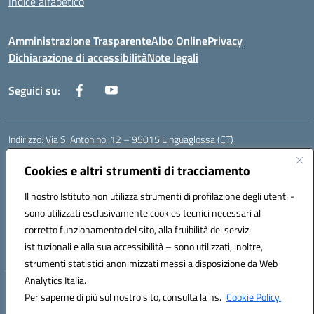
Indice alfabetico
Amministrazione Trasparente
Albo Online
Privacy
Dichiarazione di accessibilità
Note legali
Seguici su:
Indirizzo:
Via S. Antonino, 12 – 95015 Linguaglossa (CT)
Centralino:
095 643051
Email:
ctic83200r@istruzione.it
Posta elettronica certificata (PEC):
Cookies e altri strumenti di tracciamento
ctic83200r@pec.istruzione.it
Codice fiscale: 83002470876
Il nostro Istituto non utilizza strumenti di profilazione degli utenti -
Codice meccanografico:
CTIC83200R
sono utilizzati esclusivamente cookies tecnici necessari al
Codice Indice delle Pubbliche Amministrazioni (IPA): istsc_CTIC83200R
corretto funzionamento del sito, alla fruibilità dei servizi
Codice unico di fatturazione (CUF): UF7TEB
istituzionali e alla sua accessibilità – sono utilizzati, inoltre,
strumenti statistici anonimizzati messi a disposizione da Web
Analytics Italia.
Hosting & Powered by 3D Solution S.r.l.
Per saperne di più sul nostro sito, consulta la ns.
Cookie Policy.
Concept & Design by Designers Italia