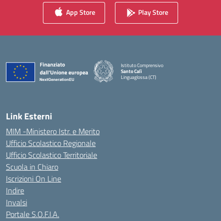
App Store
Play Store
Istituto Comprensivo
Santo Calì
Linguaglossa (CT)
— Visita la pagina iniziale della scuola
Link Esterni
MIM -Ministero Istr. e Merito
Ufficio Scolastico Regionale
Ufficio Scolastico Territoriale
Scuola in Chiaro
Iscrizioni On Line
Indire
Invalsi
Portale S.O.F.I.A.