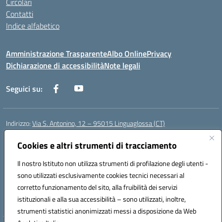
Circolari
Contatti
Indice alfabetico
Amministrazione Trasparente
Albo Online
Privacy
Dichiarazione di accessibilità
Note legali
Seguici su:
Indirizzo:
Via S. Antonino, 12 – 95015 Linguaglossa (CT)
Centralino:
095 643051
Email:
ctic83200r@istruzione.it
Posta elettronica certificata (PEC):
Cookies e altri strumenti di tracciamento
ctic83200r@pec.istruzione.it
Codice fiscale: 83002470876
Il nostro Istituto non utilizza strumenti di profilazione degli utenti -
Codice meccanografico:
CTIC83200R
sono utilizzati esclusivamente cookies tecnici necessari al
Codice Indice delle Pubbliche Amministrazioni (IPA): istsc_CTIC83200R
corretto funzionamento del sito, alla fruibilità dei servizi
Codice unico di fatturazione (CUF): UF7TEB
istituzionali e alla sua accessibilità – sono utilizzati, inoltre,
strumenti statistici anonimizzati messi a disposizione da Web