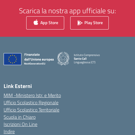
Scarica la nostra app ufficiale su:
App Store
Play Store
Istituto Comprensivo
Santo Calì
Linguaglossa (CT)
— Visita la pagina iniziale della scuola
Link Esterni
MIM -Ministero Istr. e Merito
Ufficio Scolastico Regionale
Ufficio Scolastico Territoriale
Scuola in Chiaro
Iscrizioni On Line
Indire