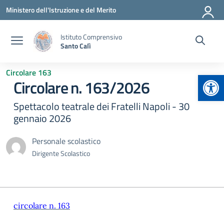
Vai ai contenuti
Vai al menu di navigazione
Vai al footer
Ministero dell'Istruzione e del Merito
Istituto Comprensivo
Santo Calì
Circolare 163
Apr
Circolare n. 163/2026
Spettacolo teatrale dei Fratelli Napoli - 30
gennaio 2026
Personale scolastico
Dirigente Scolastico
circolare n. 163