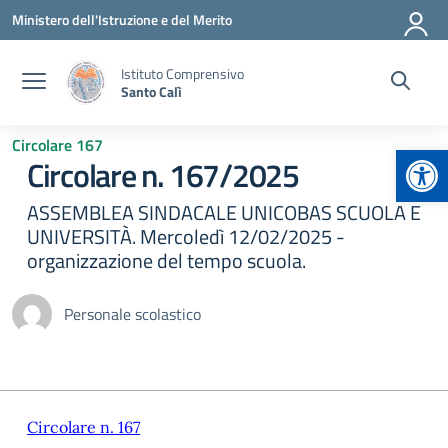
Vai ai contenuti
Vai al menu di navigazione
Vai al footer
Ministero dell'Istruzione e del Merito
Istituto Comprensivo
Santo Calì
Circolare 167
Apr
Circolare n. 167/2025
ASSEMBLEA SINDACALE UNICOBAS SCUOLA E
UNIVERSITÀ. Mercoledì 12/02/2025 -
organizzazione del tempo scuola.
Personale scolastico
Circolare n. 167