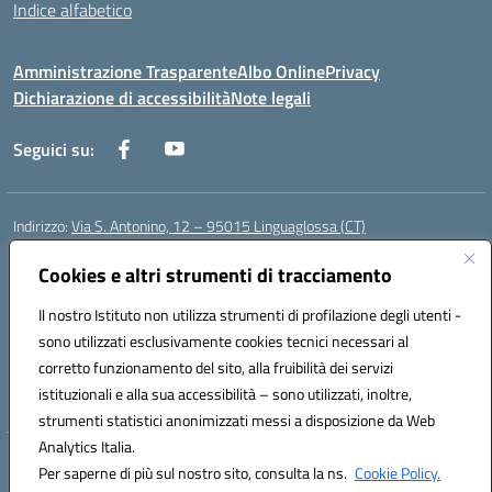
Indice alfabetico
Amministrazione Trasparente
Albo Online
Privacy
Dichiarazione di accessibilità
Note legali
Seguici su:
Indirizzo:
Via S. Antonino, 12 – 95015 Linguaglossa (CT)
Centralino:
095 643051
Email:
ctic83200r@istruzione.it
Posta elettronica certificata (PEC):
Cookies e altri strumenti di tracciamento
ctic83200r@pec.istruzione.it
Codice fiscale: 83002470876
Il nostro Istituto non utilizza strumenti di profilazione degli utenti -
Codice meccanografico:
CTIC83200R
sono utilizzati esclusivamente cookies tecnici necessari al
Codice Indice delle Pubbliche Amministrazioni (IPA): istsc_CTIC83200R
corretto funzionamento del sito, alla fruibilità dei servizi
Codice unico di fatturazione (CUF): UF7TEB
istituzionali e alla sua accessibilità – sono utilizzati, inoltre,
strumenti statistici anonimizzati messi a disposizione da Web
Analytics Italia.
Hosting & Powered by 3D Solution S.r.l.
Per saperne di più sul nostro sito, consulta la ns.
Cookie Policy.
Concept & Design by Designers Italia