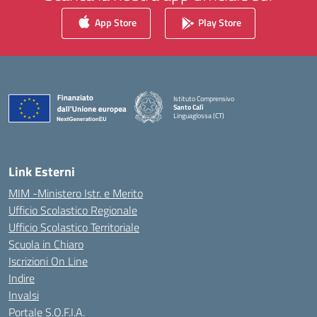
App Store
Play Store
Istituto Comprensivo
Santo Calì
Linguaglossa (CT)
— Visita la pagina iniziale della scuola
Link Esterni
MIM -Ministero Istr. e Merito
Ufficio Scolastico Regionale
Ufficio Scolastico Territoriale
Scuola in Chiaro
Iscrizioni On Line
Indire
Invalsi
Portale S.O.F.I.A.