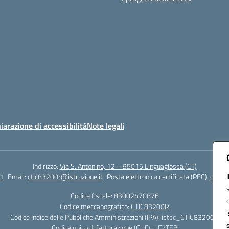
iarazione di accessibilità
Note legali
Indirizzo:
Via S. Antonino, 12 – 95015 Linguaglossa (CT)
1
Email:
ctic83200r@istruzione.it
Posta elettronica certificata (PEC):
ctic83
Codice fiscale: 83002470876
Codice meccanografico:
CTIC83200R
Codice Indice delle Pubbliche Amministrazioni (IPA): istsc_CTIC83200R
Codice unico di fatturazione (CUF): UF7TEB