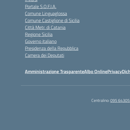
Portale S.O.F.I.A.
Comune Linguaglossa
Comune Castiglione di Sicilia
Città Metr. di Catania
Regione Sicilia
Governo italiano
Presidenza della Repubblica
Camera dei Deputati
Amministrazione Trasparente
Albo Online
Privacy
Dich
Centralino:
095 64305