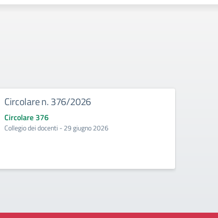
Circolare n. 376/2026
Circ
Circolare 376
Circo
Collegio dei docenti - 29 giugno 2026
Incontr
second