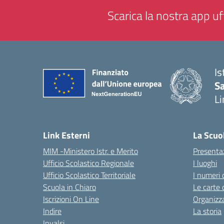
Scarica la nostra app uff
Is
Sa
Li
— 
Link Esterni
La Scuo
MIM -Ministero Istr. e Merito
Presenta
Ufficio Scolastico Regionale
I luoghi
Ufficio Scolastico Territoriale
I numeri 
Scuola in Chiaro
Le carte 
Iscrizioni On Line
Organizz
Indire
La storia
Invalsi