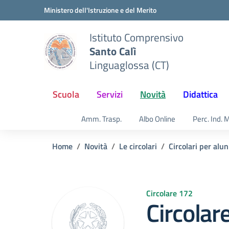
Vai ai contenuti
Vai al menu di navigazione
Vai al footer
Ministero dell'Istruzione e del Merito
Istituto Comprensivo
Santo Calì
Linguaglossa (CT)
Scuola
Servizi
Novità
Didattica
Amm. Trasp.
Albo Online
Perc. Ind. 
Home
Novità
Le circolari
Circolari per alun
Circolare 172
Circolar