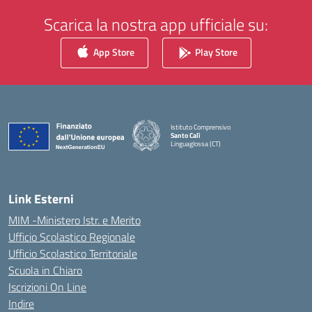
Scarica la nostra app ufficiale su:
App Store
Play Store
Istituto Comprensivo
Santo Calì
Linguaglossa (CT)
— Visita la pagina iniziale della scuola
Link Esterni
MIM -Ministero Istr. e Merito
Ufficio Scolastico Regionale
Ufficio Scolastico Territoriale
Scuola in Chiaro
Iscrizioni On Line
Indire