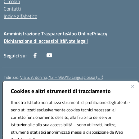
Circolari
Contatti
Indice alfabetico
Amministrazione Trasparente
Albo Online
Privacy
Dichiarazione di accessibilità
Note legali
Seguici su:
Indirizzo:
Via S. Antonino, 12 – 95015 Linguaglossa (CT)
Centralino:
095 643051
Email:
ctic83200r@istruzione.it
Posta elettronica certificata (PEC):
Cookies e altri strumenti di tracciamento
ctic83200r@pec.istruzione.it
Codice fiscale: 83002470876
Il nostro Istituto non utilizza strumenti di profilazione degli utenti -
Codice meccanografico:
CTIC83200R
sono utilizzati esclusivamente cookies tecnici necessari al
Codice Indice delle Pubbliche Amministrazioni (IPA): istsc_CTIC83200R
corretto funzionamento del sito, alla fruibilità dei servizi
Codice unico di fatturazione (CUF): UF7TEB
istituzionali e alla sua accessibilità – sono utilizzati, inoltre,
strumenti statistici anonimizzati messi a disposizione da Web