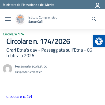
Vai ai contenuti
Vai al menu di navigazione
Vai al footer
Ministero dell'Istruzione e del Merito
Istituto Comprensivo
Santo Calì
Circolare 174
Apr
Circolare n. 174/2026
Orari Etna's day - Passeggiata sull'Etna - 06
febbraio 2026
Personale scolastico
Dirigente Scolastico
circolare n. 174