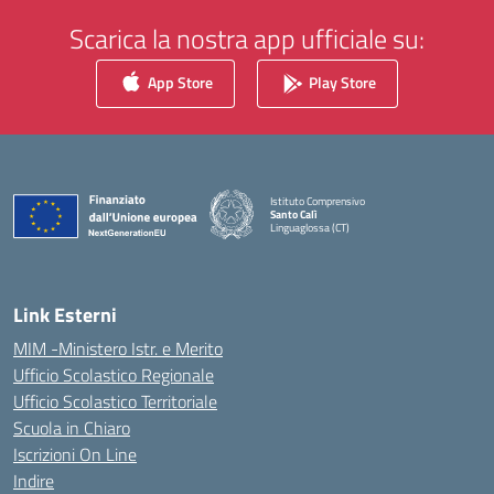
Scarica la nostra app ufficiale su:
App Store
Play Store
Istituto Comprensivo
Santo Calì
Linguaglossa (CT)
— Visita la pagina iniziale della scuola
Link Esterni
MIM -Ministero Istr. e Merito
Ufficio Scolastico Regionale
Ufficio Scolastico Territoriale
Scuola in Chiaro
Iscrizioni On Line
Indire