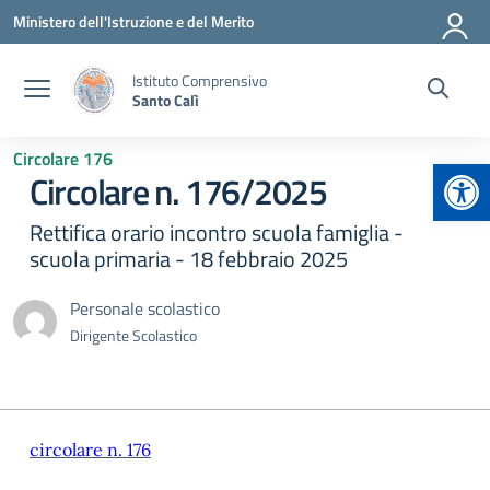
Vai ai contenuti
Vai al menu di navigazione
Vai al footer
Ministero dell'Istruzione e del Merito
Istituto Comprensivo
Santo Calì
Circolare 176
Apr
Circolare n. 176/2025
Rettifica orario incontro scuola famiglia -
scuola primaria - 18 febbraio 2025
Personale scolastico
Dirigente Scolastico
circolare n. 176