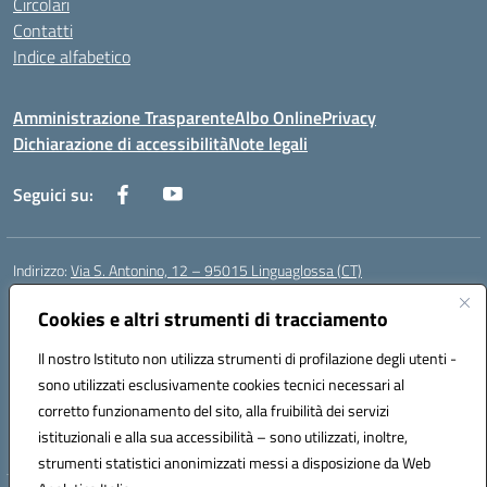
Circolari
Contatti
Indice alfabetico
Amministrazione Trasparente
Albo Online
Privacy
Dichiarazione di accessibilità
Note legali
Seguici su:
Indirizzo:
Via S. Antonino, 12 – 95015 Linguaglossa (CT)
Centralino:
095 643051
Email:
ctic83200r@istruzione.it
Posta elettronica certificata (PEC):
Cookies e altri strumenti di tracciamento
ctic83200r@pec.istruzione.it
Codice fiscale: 83002470876
Il nostro Istituto non utilizza strumenti di profilazione degli utenti -
Codice meccanografico:
CTIC83200R
sono utilizzati esclusivamente cookies tecnici necessari al
Codice Indice delle Pubbliche Amministrazioni (IPA): istsc_CTIC83200R
corretto funzionamento del sito, alla fruibilità dei servizi
Codice unico di fatturazione (CUF): UF7TEB
istituzionali e alla sua accessibilità – sono utilizzati, inoltre,
strumenti statistici anonimizzati messi a disposizione da Web