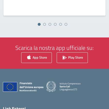
Scarica la nostra app ufficiale su:
App Store
Play Store
Istituto Comprensivo
Santo Calì
Linguaglossa (CT)
— Visita la pagina iniziale della scuola
Link Esterni