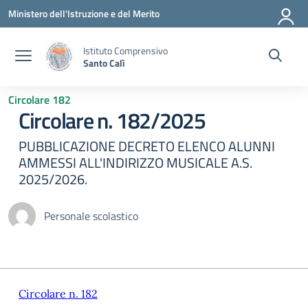
Vai ai contenuti
Vai al menu di navigazione
Vai al footer
Ministero dell'Istruzione e del Merito
Istituto Comprensivo
Santo Calì
Circolare 182
Circolare n. 182/2025
PUBBLICAZIONE DECRETO ELENCO ALUNNI
AMMESSI ALL'INDIRIZZO MUSICALE A.S.
2025/2026.
Personale scolastico
Circolare n. 182