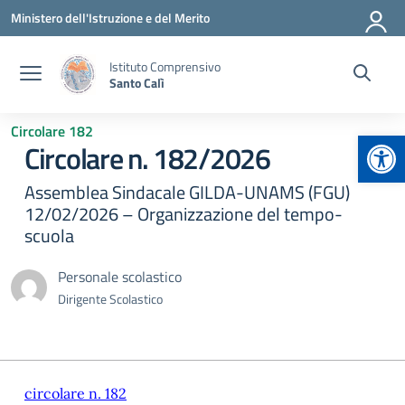
Vai ai contenuti
Vai al menu di navigazione
Vai al footer
Ministero dell'Istruzione e del Merito
Istituto Comprensivo
Santo Calì
Circolare 182
Apr
Circolare n. 182/2026
Assemblea Sindacale GILDA-UNAMS (FGU)
12/02/2026 – Organizzazione del tempo-
scuola
Personale scolastico
Dirigente Scolastico
circolare n. 182