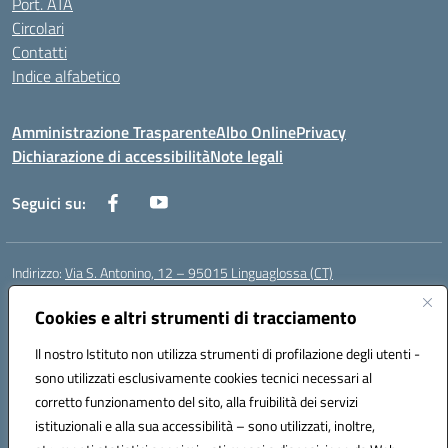
Port. ATA
Circolari
Contatti
Indice alfabetico
Amministrazione Trasparente
Albo Online
Privacy
Dichiarazione di accessibilità
Note legali
Seguici su:
Indirizzo:
Via S. Antonino, 12 – 95015 Linguaglossa (CT)
Centralino:
095 643051
Email:
ctic83200r@istruzione.it
Posta elettronica certificata (PEC):
Cookies e altri strumenti di tracciamento
ctic83200r@pec.istruzione.it
Codice fiscale: 83002470876
Il nostro Istituto non utilizza strumenti di profilazione degli utenti -
Codice meccanografico:
CTIC83200R
sono utilizzati esclusivamente cookies tecnici necessari al
Codice Indice delle Pubbliche Amministrazioni (IPA): istsc_CTIC83200R
corretto funzionamento del sito, alla fruibilità dei servizi
Codice unico di fatturazione (CUF): UF7TEB
istituzionali e alla sua accessibilità – sono utilizzati, inoltre,