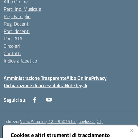
Albo Online
Perc. Ind. Musicale
Reg. Famiglie
Reg. Docenti
Port. docenti
Port. ATA
Circolari
Contatti
Indice alfabetico
Amministrazione Trasparente
Albo Online
Privacy
Dichiarazione di accessibilità
Note legali
Seguici su:
Indirizzo:
Via S. Antonino, 12 – 95015 Linguaglossa (CT)
Centralino:
095 643051
Email:
ctic83200r@istruzione.it
Posta elettronica certificata (PEC):
Cookies e altri strumenti di tracciamento
ctic83200r@pec.istruzione.it