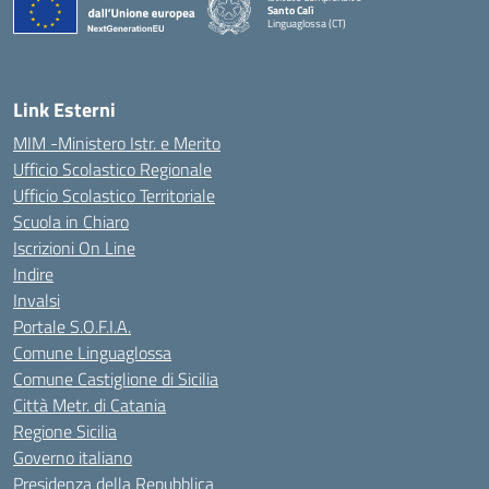
Santo Calì
Linguaglossa (CT)
— Visita la pagina iniziale della scuola
Link Esterni
MIM -Ministero Istr. e Merito
Ufficio Scolastico Regionale
Ufficio Scolastico Territoriale
Scuola in Chiaro
Iscrizioni On Line
Indire
Invalsi
Portale S.O.F.I.A.
Comune Linguaglossa
Comune Castiglione di Sicilia
Città Metr. di Catania
Regione Sicilia
Governo italiano
Presidenza della Repubblica