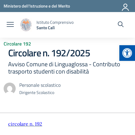
Vai ai contenuti
Vai al menu di navigazione
Vai al footer
Ministero dell'Istruzione e del Merito
Istituto Comprensivo
Santo Calì
Circolare 192
Apr
Circolare n. 192/2025
Avviso Comune di Linguaglossa - Contributo
trasporto studenti con disabilità
Personale scolastico
Dirigente Scolastico
circolare n. 192