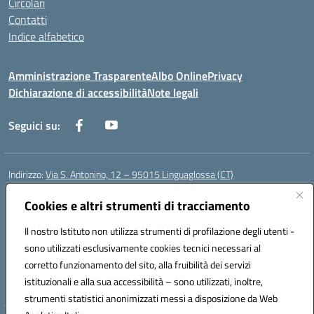
Circolari
Contatti
Indice alfabetico
Amministrazione Trasparente
Albo Online
Privacy
Dichiarazione di accessibilità
Note legali
Seguici su:
Indirizzo:
Via S. Antonino, 12 – 95015 Linguaglossa (CT)
Centralino:
095 643051
Email:
ctic83200r@istruzione.it
Posta elettronica certificata (PEC):
Cookies e altri strumenti di tracciamento
ctic83200r@pec.istruzione.it
Codice fiscale: 83002470876
Il nostro Istituto non utilizza strumenti di profilazione degli utenti -
Codice meccanografico:
CTIC83200R
sono utilizzati esclusivamente cookies tecnici necessari al
Codice Indice delle Pubbliche Amministrazioni (IPA): istsc_CTIC83200R
corretto funzionamento del sito, alla fruibilità dei servizi
Codice unico di fatturazione (CUF): UF7TEB
istituzionali e alla sua accessibilità – sono utilizzati, inoltre,
strumenti statistici anonimizzati messi a disposizione da Web