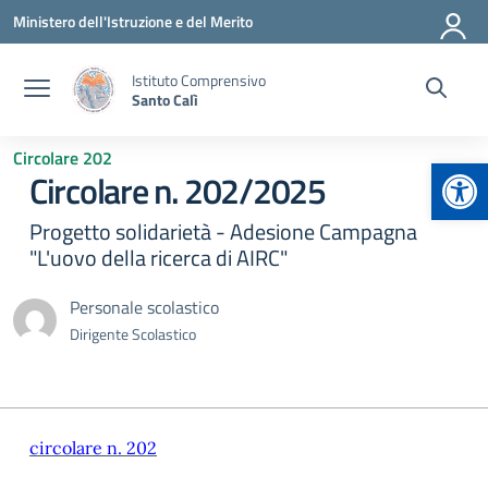
Vai ai contenuti
Vai al menu di navigazione
Vai al footer
Ministero dell'Istruzione e del Merito
Istituto Comprensivo
Santo Calì
Circolare 202
Apr
Circolare n. 202/2025
Progetto solidarietà - Adesione Campagna
"L'uovo della ricerca di AIRC"
Personale scolastico
Dirigente Scolastico
circolare n. 202