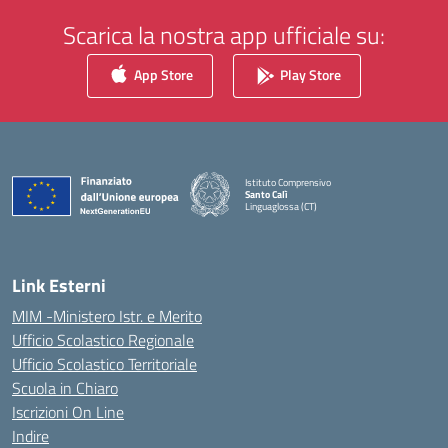
Scarica la nostra app ufficiale su:
App Store
Play Store
Istituto Comprensivo
Santo Calì
Linguaglossa (CT)
— Visita la pagina iniziale della scuola
Link Esterni
MIM -Ministero Istr. e Merito
Ufficio Scolastico Regionale
Ufficio Scolastico Territoriale
Scuola in Chiaro
Iscrizioni On Line
Indire