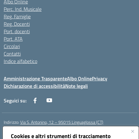
Albo Online
Perc. Ind. Musicale
Reg. Famiglie
Reg. Docenti
Port. docenti
Port. ATA
Circolari
Contatti
Indice alfabetico
Amministrazione Trasparente
Albo Online
Privacy
Dichiarazione di accessibilità
Note legali
Seguici su:
Indirizzo:
Via S. Antonino, 12 – 95015 Linguaglossa (CT)
Centralino:
095 643051
Email:
ctic83200r@istruzione.it
Posta elettronica certificata (PEC):
Cookies e altri strumenti di tracciamento
ctic83200r@pec.istruzione.it