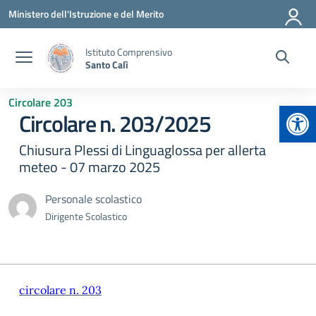
Vai ai contenuti
Vai al menu di navigazione
Vai al footer
Ministero dell'Istruzione e del Merito
Istituto Comprensivo
Santo Calì
Circolare 203
Apr
Circolare n. 203/2025
Chiusura Plessi di Linguaglossa per allerta
meteo - 07 marzo 2025
Personale scolastico
Dirigente Scolastico
circolare n. 203