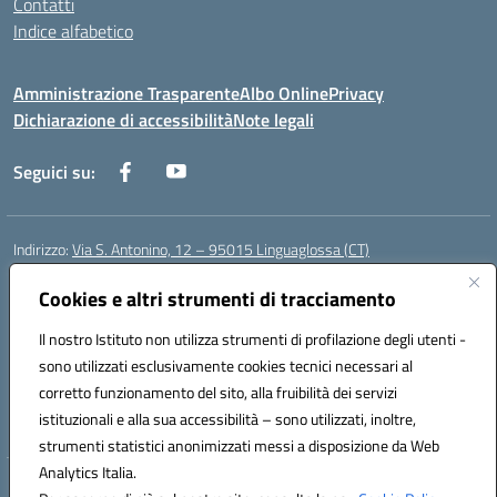
Contatti
Indice alfabetico
Amministrazione Trasparente
Albo Online
Privacy
Dichiarazione di accessibilità
Note legali
Seguici su:
Indirizzo:
Via S. Antonino, 12 – 95015 Linguaglossa (CT)
Centralino:
095 643051
Email:
ctic83200r@istruzione.it
Posta elettronica certificata (PEC):
Cookies e altri strumenti di tracciamento
ctic83200r@pec.istruzione.it
Codice fiscale: 83002470876
Il nostro Istituto non utilizza strumenti di profilazione degli utenti -
Codice meccanografico:
CTIC83200R
sono utilizzati esclusivamente cookies tecnici necessari al
Codice Indice delle Pubbliche Amministrazioni (IPA): istsc_CTIC83200R
corretto funzionamento del sito, alla fruibilità dei servizi
Codice unico di fatturazione (CUF): UF7TEB
istituzionali e alla sua accessibilità – sono utilizzati, inoltre,
strumenti statistici anonimizzati messi a disposizione da Web
Analytics Italia.
Hosting & Powered by 3D Solution S.r.l.