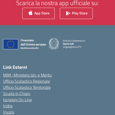
Scarica la nostra app ufficiale su:
App Store
Play Store
Istituto Comprensivo
Santo Calì
Linguaglossa (CT)
— Visita la pagina iniziale della scuola
Link Esterni
MIM -Ministero Istr. e Merito
Ufficio Scolastico Regionale
Ufficio Scolastico Territoriale
Scuola in Chiaro
Iscrizioni On Line
Indire
Invalsi