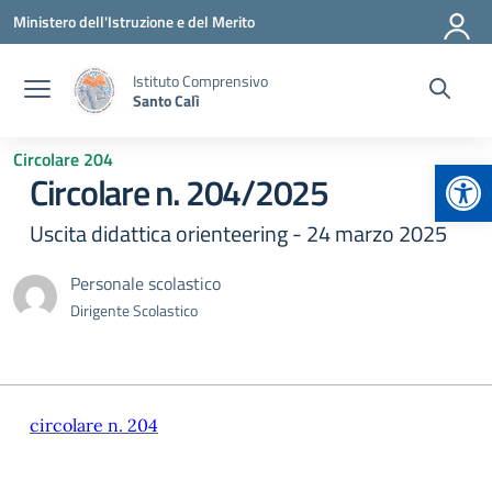
Vai ai contenuti
Vai al menu di navigazione
Vai al footer
Ministero dell'Istruzione e del Merito
Istituto Comprensivo
Santo Calì
Circolare 204
Apr
Circolare n. 204/2025
Uscita didattica orienteering - 24 marzo 2025
Personale scolastico
Dirigente Scolastico
circolare n. 204