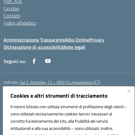
Port. ATA
Circolari
Contatti
Indice alfabetico
Amministrazione Trasparente
Albo Online
Privacy
Dichiarazione di accessibilità
Note legali
Seguici su:
Indirizzo:
Via S. Antonino, 12 – 95015 Linguaglossa (CT)
Centralino:
095 643051
Email:
ctic83200r@istruzione.it
Posta elettronica certificata (PEC):
Cookies e altri strumenti di tracciamento
ctic83200r@pec.istruzione.it
Codice fiscale: 83002470876
Il nostro Istituto non utilizza strumenti di profilazione degli utenti -
Codice meccanografico:
CTIC83200R
sono utilizzati esclusivamente cookies tecnici necessari al
Codice Indice delle Pubbliche Amministrazioni (IPA): istsc_CTIC83200R
corretto funzionamento del sito, alla fruibilità dei servizi
Codice unico di fatturazione (CUF): UF7TEB
istituzionali e alla sua accessibilità – sono utilizzati, inoltre,