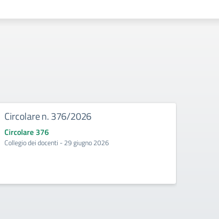
Circolare n. 376/2026
Circ
Circolare 376
Circo
Collegio dei docenti - 29 giugno 2026
Incontr
second