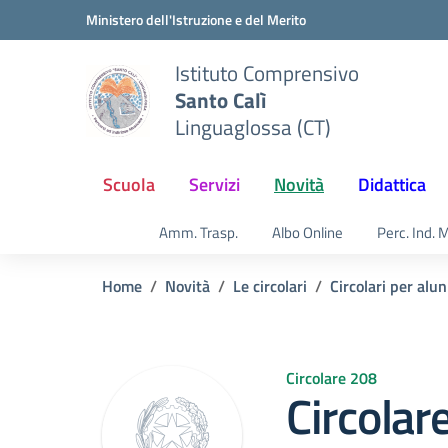
Vai ai contenuti
Vai al menu di navigazione
Vai al footer
Ministero dell'Istruzione e del Merito
Istituto Comprensivo
Santo Calì
Linguaglossa (CT)
Scuola
Servizi
Novità
Didattica
Amm. Trasp.
Albo Online
Perc. Ind. 
Home
Novità
Le circolari
Circolari per alun
Circolare 208
Circolar