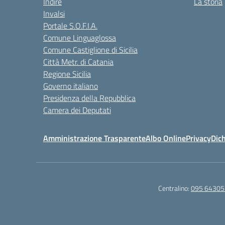
Indire
La storia
Invalsi
Portale S.O.F.I.A.
Comune Linguaglossa
Comune Castiglione di Sicilia
Città Metr. di Catania
Regione Sicilia
Governo italiano
Presidenza della Repubblica
Camera dei Deputati
Amministrazione Trasparente
Albo Online
Privacy
Dich
Centralino:
095 64305