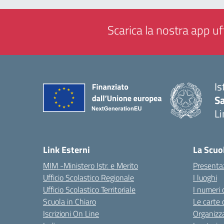
Scarica la nostra app uff
Is
Sa
Li
— 
Link Esterni
La Scuo
MIM -Ministero Istr. e Merito
Presenta
Ufficio Scolastico Regionale
I luoghi
Ufficio Scolastico Territoriale
I numeri 
Scuola in Chiaro
Le carte 
Iscrizioni On Line
Organizz