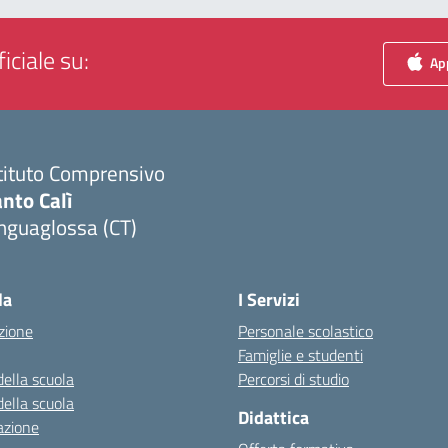
iciale su:
App
tituto Comprensivo
nto Calì
nguaglossa (CT)
Visita la pagina iniziale della scuola
la
I Servizi
zione
Personale scolastico
Famiglie e studenti
della scuola
Percorsi di studio
della scuola
Didattica
azione