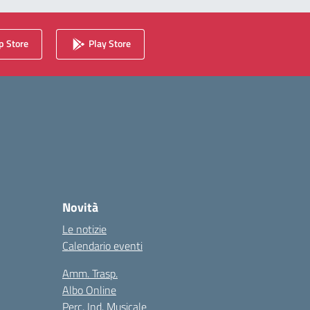
 Store
Play Store
Novità
Le notizie
Calendario eventi
Amm. Trasp.
Albo Online
Perc. Ind. Musicale