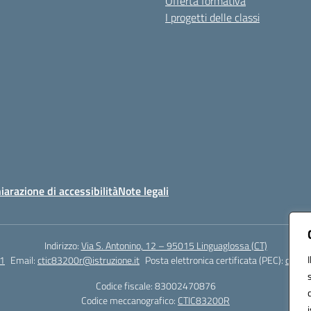
Offerta formativa
I progetti delle classi
iarazione di accessibilità
Note legali
Indirizzo:
Via S. Antonino, 12 – 95015 Linguaglossa (CT)
1
Email:
ctic83200r@istruzione.it
Posta elettronica certificata (PEC):
ctic83
Codice fiscale: 83002470876
Codice meccanografico:
CTIC83200R