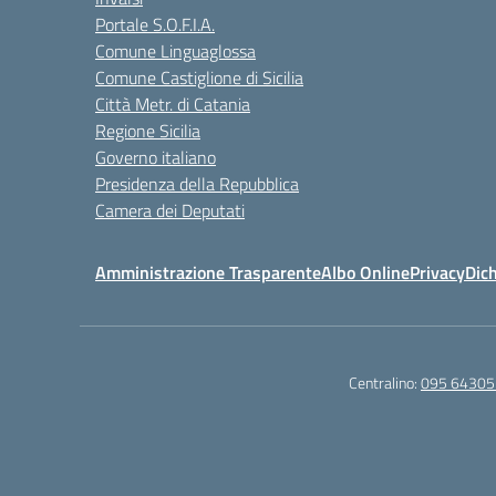
Portale S.O.F.I.A.
Comune Linguaglossa
Comune Castiglione di Sicilia
Città Metr. di Catania
Regione Sicilia
Governo italiano
Presidenza della Repubblica
Camera dei Deputati
Amministrazione Trasparente
Albo Online
Privacy
Dich
Centralino:
095 64305