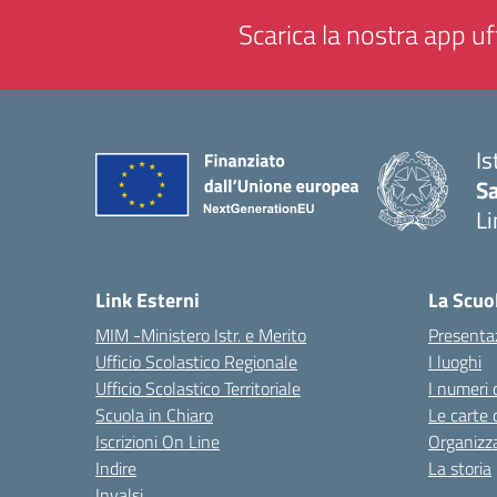
Scarica la nostra app uff
Is
Sa
Li
— 
Link Esterni
La Scuo
MIM -Ministero Istr. e Merito
Presenta
Ufficio Scolastico Regionale
I luoghi
Ufficio Scolastico Territoriale
I numeri 
Scuola in Chiaro
Le carte 
Iscrizioni On Line
Organizz
Indire
La storia
Invalsi