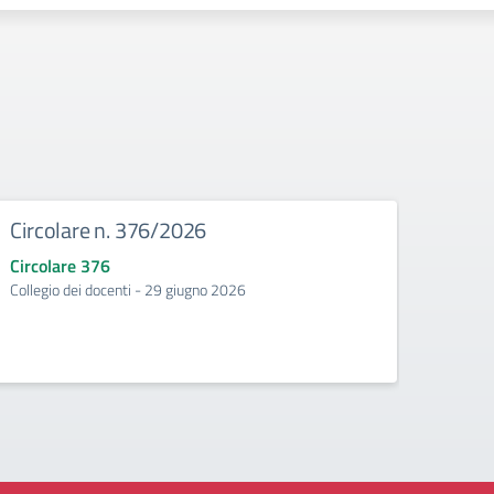
Circolare n. 376/2026
Circ
Circolare 376
Circo
Collegio dei docenti - 29 giugno 2026
Incontr
second