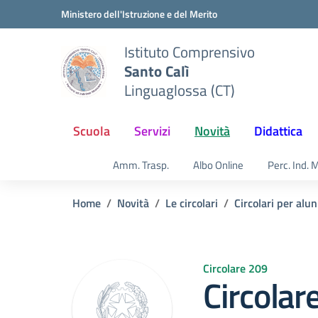
Vai ai contenuti
Vai al menu di navigazione
Vai al footer
Ministero dell'Istruzione e del Merito
Istituto Comprensivo
Santo Calì
Linguaglossa (CT)
Scuola
Servizi
Novità
Didattica
Amm. Trasp.
Albo Online
Perc. Ind. 
Home
Novità
Le circolari
Circolari per alun
Circolare 209
Circolar