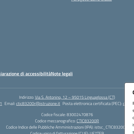
iarazione di accessibilità
Note legali
Indirizzo:
Via S. Antonino, 12 – 95015 Linguaglossa (CT)
1
Email:
ctic83200r@istruzione.it
Posta elettronica certificata (PEC):
ctic83
Codice fiscale: 83002470876
Codice meccanografico:
CTIC83200R
Codice Indice delle Pubbliche Amministrazioni (IPA): istsc_CTIC83200R
Codice unico di fatturazione (CUF): UF7TEB