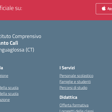
iciale su:
App
tituto Comprensivo
nto Calì
nguaglossa (CT)
Visita la pagina iniziale della scuola
la
I Servizi
zione
Personale scolastico
Famiglie e studenti
della scuola
Percorsi di studio
della scuola
Didattica
azione
Offerta formativa
I progetti delle classi