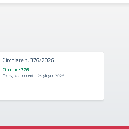
Circolare n. 376/2026
Circ
Circolare 376
Circo
Collegio dei docenti - 29 giugno 2026
Incontr
second