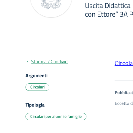
Uscita Didattic
con Ettore” 3A P
Stampa / Condividi
Circola
Argomenti
Circolari
Pubblicat
Eccetto d
Tipologia
Circolari per alunni e famiglie