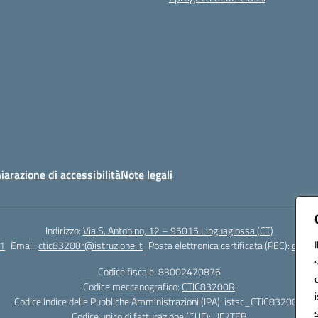
iarazione di accessibilità
Note legali
Indirizzo:
Via S. Antonino, 12 – 95015 Linguaglossa (CT)
1
Email:
ctic83200r@istruzione.it
Posta elettronica certificata (PEC):
ctic83
Codice fiscale: 83002470876
Codice meccanografico:
CTIC83200R
Codice Indice delle Pubbliche Amministrazioni (IPA): istsc_CTIC83200R
Codice unico di fatturazione (CUF): UF7TEB