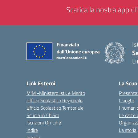
Scarica la nostra app uff
Is
Sa
Li
— 
Link Esterni
La Scuo
MIM -Ministero Istr. e Merito
Presenta
Ufficio Scolastico Regionale
I luoghi
Ufficio Scolastico Territoriale
I numeri 
Scuola in Chiaro
Le carte 
Iscrizioni On Line
Organizz
Indire
La storia
Invalsi