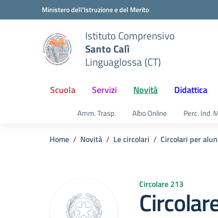
Vai ai contenuti
Vai al menu di navigazione
Vai al footer
Ministero dell'Istruzione e del Merito
Istituto Comprensivo
Santo Calì
Linguaglossa (CT)
Scuola
Servizi
Novità
Didattica
Amm. Trasp.
Albo Online
Perc. Ind. 
Home
Novità
Le circolari
Circolari per alun
Circolare 213
Circolar