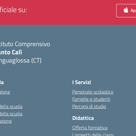
iciale su:
App
tituto Comprensivo
nto Calì
nguaglossa (CT)
Visita la pagina iniziale della scuola
la
I Servizi
zione
Personale scolastico
Famiglie e studenti
della scuola
Percorsi di studio
della scuola
Didattica
azione
Offerta formativa
I progetti delle classi