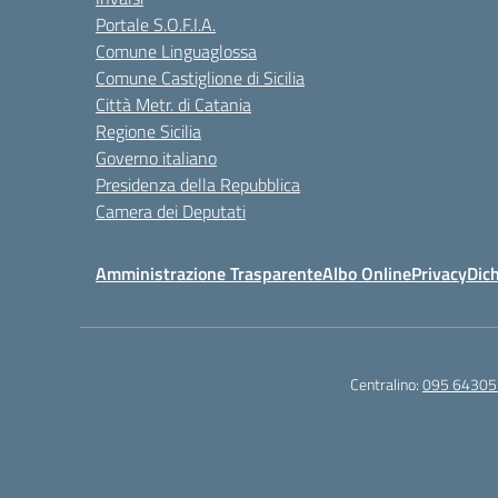
Portale S.O.F.I.A.
Comune Linguaglossa
Comune Castiglione di Sicilia
Città Metr. di Catania
Regione Sicilia
Governo italiano
Presidenza della Repubblica
Camera dei Deputati
Amministrazione Trasparente
Albo Online
Privacy
Dich
Centralino:
095 64305